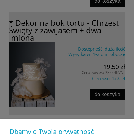
do koszyka
* Dekor na bok tortu - Chrzest
Święty z zawijasem + dwa
imiona
Dostępność:
duża ilość
Wysyłka w:
1-2 dni robocze
19,50 zł
Cena zawiera 23,00% VAT
Cena netto:
15,85 zł
do koszyka
Dbamy o Twoją prywatność