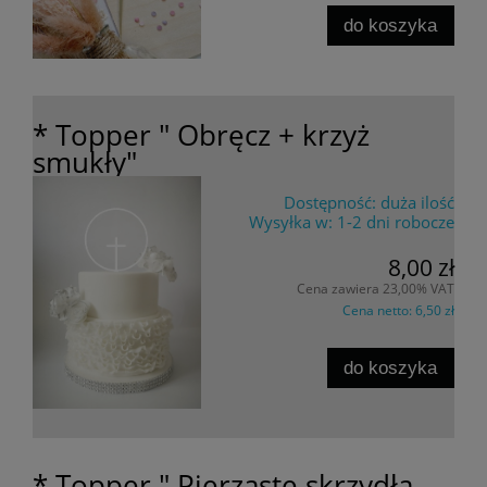
do koszyka
* Topper " Obręcz + krzyż
smukły"
Dostępność:
duża ilość
Wysyłka w:
1-2 dni robocze
8,00 zł
Cena zawiera 23,00% VAT
Cena netto:
6,50 zł
do koszyka
* Topper " Pierzaste skrzydła