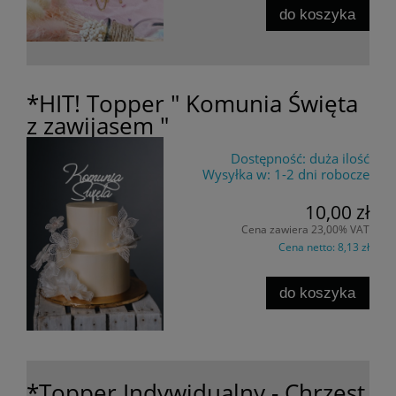
do koszyka
*HIT! Topper " Komunia Święta
z zawijasem "
Dostępność:
duża ilość
Wysyłka w:
1-2 dni robocze
10,00 zł
Cena zawiera 23,00% VAT
Cena netto:
8,13 zł
do koszyka
*Topper Indywidualny - Chrzest