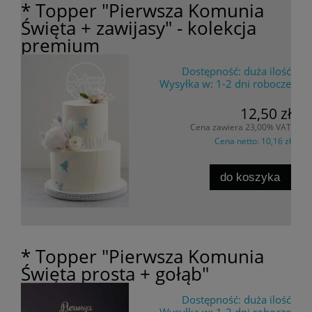
* Topper "Pierwsza Komunia
Święta + zawijasy" - kolekcja
premium
Dostępność:
duża ilość
Wysyłka w:
1-2 dni robocze
12,50 zł
Cena zawiera 23,00% VAT
Cena netto:
10,16 zł
do koszyka
* Topper "Pierwsza Komunia
Święta prosta + gołąb"
Dostępność:
duża ilość
Wysyłka w:
1-2 dni robocze