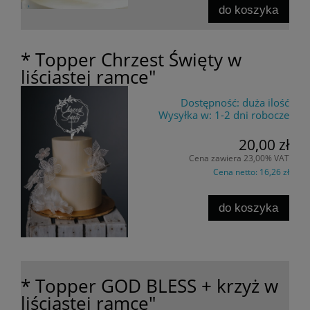
do koszyka
* Topper Chrzest Święty w
liściastej ramce"
Dostępność:
duża ilość
Wysyłka w:
1-2 dni robocze
20,00 zł
Cena zawiera 23,00% VAT
Cena netto:
16,26 zł
do koszyka
* Topper GOD BLESS + krzyż w
liściastej ramce"