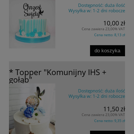
Dostępność:
duża ilość
Wysyłka w:
1-2 dni robocze
10,00 zł
Cena zawiera 23,00% VAT
Cena netto:
8,13 zł
do koszyka
* Topper "Komunijny IHS +
gołąb"
Dostępność:
duża ilość
Wysyłka w:
1-2 dni robocze
11,50 zł
Cena zawiera 23,00% VAT
Cena netto:
9,35 zł