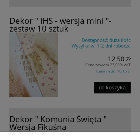
Dekor " IHS - wersja mini "-
zestaw 10 sztuk
Dostępność:
duża ilość
Wysyłka w:
1-2 dni robocze
12,50 zł
Cena zawiera 23,00% VAT
Cena netto:
10,16 zł
do koszyka
Dekor " Komunia Święta "
Wersja Fikuśna
Dostępność:
duża ilość