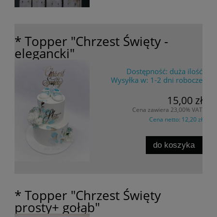
* Topper "Chrzest Święty -
elegancki"
Dostępność:
duża ilość
Wysyłka w:
1-2 dni robocze
15,00 zł
Cena zawiera 23,00% VAT
Cena netto:
12,20 zł
do koszyka
* Topper "Chrzest Święty
prosty+ gołąb"