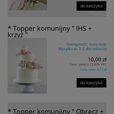
do koszyka
* Topper komunijny " IHS +
krzyż "
Dostępność:
duża ilość
Wysyłka w:
1-2 dni robocze
10,00 zł
Cena zawiera 23,00% VAT
Cena netto:
8,13 zł
do koszyka
* Topper komunijny " Obręcz +