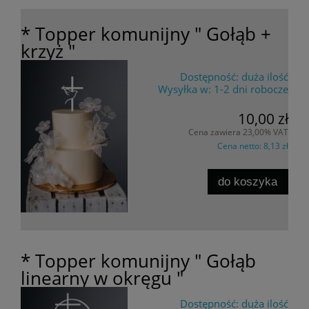
* Topper komunijny " Gołąb +
krzyż "
Dostępność:
duża ilość
Wysyłka w:
1-2 dni robocze
10,00 zł
Cena zawiera 23,00% VAT
Cena netto:
8,13 zł
do koszyka
* Topper komunijny " Gołąb
linearny w okręgu "
Dostępność:
duża ilość