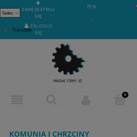
PLN
ZAREJESTRUJ
SIĘ
Powered
by
ZALOGUJ
Translate
SIĘ
KOMUNIA I CHRZCINY