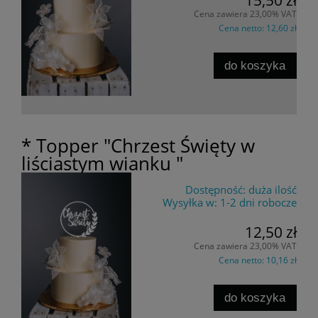
15,50 zł
Cena zawiera 23,00% VAT
Cena netto:
12,60 zł
do koszyka
* Topper "Chrzest Święty w
liściastym wianku "
Dostępność:
duża ilość
Wysyłka w:
1-2 dni robocze
12,50 zł
Cena zawiera 23,00% VAT
Cena netto:
10,16 zł
do koszyka