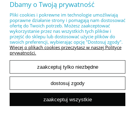
Dbamy o Twoją prywatność
Wysyłka w:
1-2 dni robocze
Pliki cookies i pokrewne im technologie umożliwiają
10,50 zł
poprawne działanie strony i pomagają nam dostosować
Cena zawiera 23,00% VAT
ofertę do Twoich potrzeb. Możesz zaakceptować
Cena netto:
8,54 zł
wykorzystanie przez nas wszystkich tych plików i
przejść do sklepu lub dostosować użycie plików do
swoich preferencji, wybierając opcję "Dostosuj zgody".
do koszyka
Więcej o plikach cookies przeczytasz w naszej Polityce
prywatności.
zaakceptuj tylko niezbędne
Dekor " Komunia Święta
artystyczna + gołąb linearny "
dostosuj zgody
Dostępność:
duża ilość
Wysyłka w:
1-2 dni robocze
zaakceptuj wszystkie
10,50 zł
Cena zawiera 23,00% VAT
Cena netto:
8,54 zł