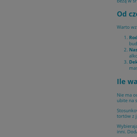
bezą w ś
Od cz
Warto wz
Rod
bud
Nas
alk
Dek
mas
Ile w
Nie ma oc
ubite na 
Stosunkow
tortów z 
Wybierają
inni. Dod