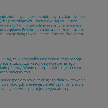
to zdobionych. Jak to zrobić, aby uzyskać idealnie
 i prostokątnych – tych o zwartej strukturze.
j bywa z tortami przekładanymi różnymi masami i
iony ząbków. Przy krojeniu tortu za każdym razem
emu porcje będą równe i ładne. Kluczem do sukcesu
uje się, że w przypadku uroczystości tego rodzaju
biedzie, zazwyczaj każdy decyduje się na jego
koło północy. Wtedy cieszą się wśród gości nieco
eco mniejszy tort.
o podać gościom również drugiego dnia świętowania.
. Co zrobić, gdy wesele jest małe? Czy można sobie
wtedy pierwsze piętro jest często atrapą.