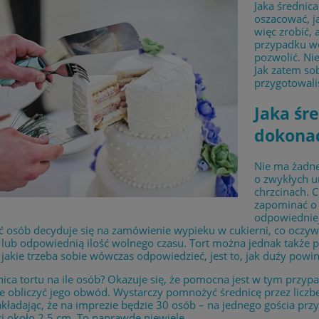
Jaka średnica
oszacować, ja
więc zrobić, 
przypadku we
pozwolić. Nie
Jak zatem so
przygotowali
Jaka śre
dokonać
Nie ma żadnej
o zwykłych ur
chrzcinach. 
zapominać o 
odpowiedniej 
 osób decyduje się na zamówienie wypieku w cukierni, co oczywi
 lub odpowiednią ilość wolnego czasu. Tort można jednak także
 jakie trzeba sobie wówczas odpowiedzieć, jest to, jak duży powin
nica tortu na ile osób? Okazuje się, że pomocna jest w tym przy
e obliczyć jego obwód. Wystarczy pomnożyć średnicę przez liczb
kładając, że na imprezie będzie 30 osób – na jednego gościa pr
i około 2,5 cm. To naprawdę niewiele.