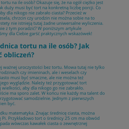
 tortu na ile osób? Okazuje się, że na ogół ciężko jest
k duży musi być tort na konkretną liczbę porcji. Co
aby dla nikogo nie zabrało ciasta? Przecież w
sela, chrzcin czy urodzin nie można sobie na to
stety nie istnieją tutaj żadne uniwersalne wyliczenia.
bie z tym poradzić? W poniższym artykule
śmy dla Ciebie garść praktycznych wskazówek!
dnica tortu na ile osób? Jak
 obliczeń?
 ważnej uroczystości bez tortu. Mowa tutaj nie tylko
odzinach czy imieninach, ale i weselach czy
Ciasto musi być smaczne, ale nie można też
jego wyglądzie. Należy też przygotować tort
wielkości, aby dla nikogo go nie zabrakło.
ście ma sporo zalet. W końcu nie każdy ma talent do
 przygotować samodzielnie. Jednym z pierwszych
ien być.
padku matematyka. Znając średnicę ciasta, można
ę Pi. Przykładowo tort o średnicy 25 cm ma obwód
zypada wówczas kawałek ciasta o zewnętrznej