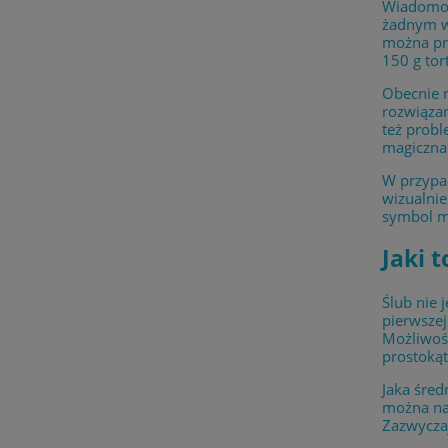
Wiadomo j
żadnym wy
można prz
150 g tor
Obecnie n
rozwiązan
też probl
magiczna.
W przypa
wizualnie
symbol mi
Jaki 
Ślub nie 
pierwszej
Możliwośc
prostokąt
Jaka śred
można na 
Zazwyczaj