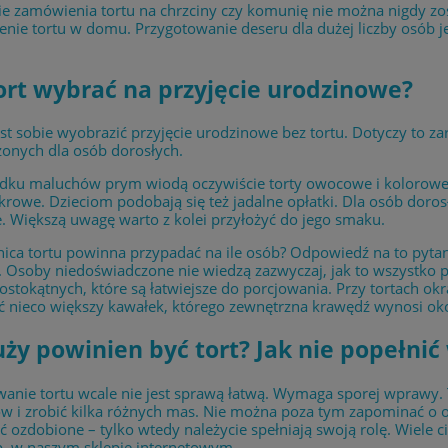
e zamówienia tortu na chrzciny czy komunię nie można nigdy zos
zenie tortu w domu. Przygotowanie deseru dla dużej liczby osó
tort wybrać na przyjęcie urodzinowe?
st sobie wyobrazić przyjęcie urodzinowe bez tortu. Dotyczy to za
onych dla osób dorosłych.
ku maluchów prym wiodą oczywiście torty owocowe i kolorowe. M
ukrowe. Dzieciom podobają się też jadalne opłatki. Dla osób dor
. Większą uwagę warto z kolei przyłożyć do jego smaku.
nica tortu powinna przypadać na ile osób? Odpowiedź na to pyt
. Osoby niedoświadczone nie wiedzą zazwyczaj, jak to wszystko p
ostokątnych, które są łatwiejsze do porcjowania. Przy tortach o
 nieco większy kawałek, którego zewnętrzna krawędź wynosi oko
uży powinien być tort? Jak nie popełni
anie tortu wcale nie jest sprawą łatwą. Wymaga sporej wprawy.
w i zrobić kilka różnych mas. Nie można poza tym zapominać o 
 ozdobione – tylko wtedy należycie spełniają swoją rolę. Wiele 
. w naszym sklepie internetowym.