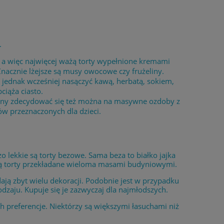
.
, a więc najwięcej ważą torty wypełnione kremami
acznie lżejsze są musy owocowe czy frużeliny.
je jednak wcześniej nasączyć kawą, herbatą, sokiem,
iąża ciasto.
strony zdecydować się też można na masywne ozdoby z
ów przeznaczonych dla dzieci.
 lekkie są torty bezowe. Sama beza to białko jajka
ażą torty przekładane wieloma masami budyniowymi.
ają zbyt wielu dekoracji. Podobnie jest w przypadku
rodzaju. Kupuje się je zazwyczaj dla najmłodszych.
ich preferencje. Niektórzy są większymi łasuchami niż