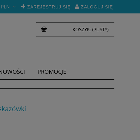
PLN
ZAREJESTRUJ SIĘ
ZALOGUJ SIĘ
KOSZYK:
(PUSTY)
NOWOŚCI
PROMOCJE
wskazówki