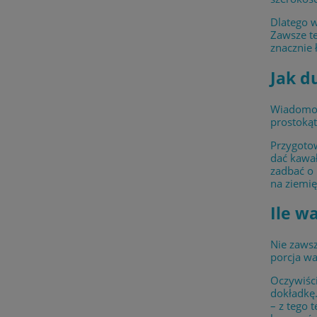
Dlatego w
Zawsze te
znacznie 
Jak d
Wiadomo j
prostokąt
Przygotow
dać kawał
zadbać o 
na ziemię
Ile w
Nie zawsz
porcja wa
Oczywiści
dokładkę.
– z tego 