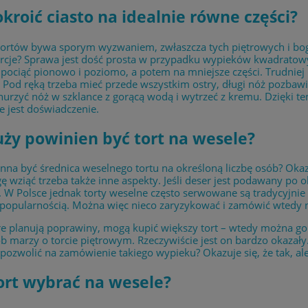
okroić ciasto na idealnie równe części?
tortów bywa sporym wyzwaniem, zwłaszcza tych piętrowych i boga
cje? Sprawa jest dość prosta w przypadku wypieków kwadratowych
pociąć pionowo i poziomo, a potem na mniejsze części. Trudnie
Pod ręką trzeba mieć przede wszystkim ostry, długi nóż pozbaw
nurzyć nóż w szklance z gorącą wodą i wytrzeć z kremu. Dzięki t
e jest doświadczenie.
uży powinien być tort na wesele?
nna być średnica weselnego tortu na określoną liczbę osób? Okaz
 wziąć trzeba także inne aspekty. Jeśli deser jest podawany po o
. W Polsce jednak torty weselne często serwowane są tradycyjnie 
popularnością. Można więc nieco zaryzykować i zamówić wtedy ni
re planują poprawiny, mogą kupić większy tort – wtedy można g
b marzy o torcie piętrowym. Rzeczywiście jest on bardzo okazały
ozwolić na zamówienie takiego wypieku? Okazuje się, że tak, ale 
tort wybrać na wesele?