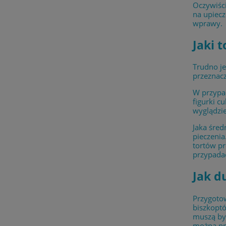
Oczywiści
na upiec
wprawy.
Jaki 
Trudno je
przeznacz
W przypad
figurki c
wyglądzie
Jaka śred
pieczenia
tortów pr
przypadać
Jak d
Przygotow
biszkoptó
muszą być
można np