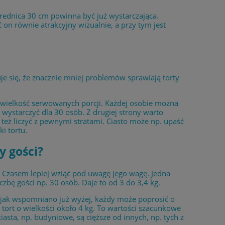
Średnica 30 cm powinna być już wystarczająca.
on równie atrakcyjny wizualnie, a przy tym jest
je się, że znacznie mniej problemów sprawiają torty
e i wielkość serwowanych porcji. Każdej osobie można
ystarczyć dla 30 osób. Z drugiej strony warto
też liczyć z pewnymi stratami. Ciasto może np. upaść
i tortu.
y gości?
. Czasem lepiej wziąć pod uwagę jego wagę. Jedna
zbę gości np. 30 osób. Daje to od 3 do 3,4 kg.
m jak wspomniano już wyżej, każdy może poprosić o
tort o wielkości około 4 kg. To wartości szacunkowe
iasta, np. budyniowe, są cięższe od innych, np. tych z