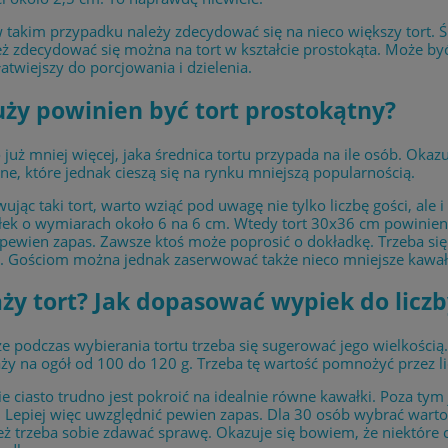
 takim przypadku należy zdecydować się na nieco większy tort. 
ż zdecydować się można na tort w kształcie prostokąta. Może być 
łatwiejszy do porcjowania i dzielenia.
uży powinien być tort prostokątny?
uż mniej więcej, jaka średnica tortu przypada na ile osób. Okazu
ne, które jednak cieszą się na rynku mniejszą popularnością.
ując taki tort, warto wziąć pod uwagę nie tylko liczbę gości, al
ek o wymiarach około 6 na 6 cm. Wtedy tort 30x36 cm powinien w
pewien zapas. Zawsze ktoś może poprosić o dokładkę. Trzeba się 
. Gościom można jednak zaserwować także nieco mniejsze kawałk
aży tort? Jak dopasować wypiek do liczb
e podczas wybierania tortu trzeba się sugerować jego wielkością
ży na ogół od 100 do 120 g. Trzeba tę wartość pomnożyć przez lic
e ciasto trudno jest pokroić na idealnie równe kawałki. Poza ty
 Lepiej więc uwzględnić pewien zapas. Dla 30 osób wybrać warto 
też trzeba sobie zdawać sprawę. Okazuje się bowiem, że niektóre c