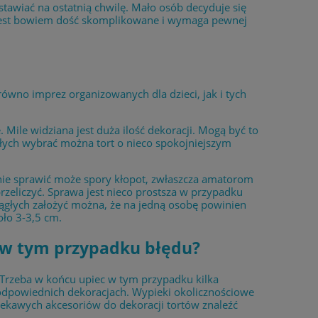
tawiać na ostatnią chwilę. Mało osób decyduje się
b jest bowiem dość skomplikowane i wymaga pewnej
równo imprez organizowanych dla dzieci, jak i tych
ile widziana jest duża ilość dekoracji. Mogą być to
osłych wybrać można tort o nieco spokojniejszym
anie sprawić może spory kłopot, zwłaszcza amatorom
rzeliczyć. Sprawa jest nieco prostsza w przypadku
krągłych założyć można, że na jedną osobę powinien
ło 3-3,5 cm.
ć w tym przypadku błędu?
 Trzeba w końcu upiec w tym przypadku kilka
odpowiednich dekoracjach. Wypieki okolicznościowe
ciekawych akcesoriów do dekoracji tortów znaleźć