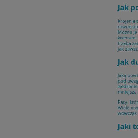
Jak p
Krojenie 
równe por
Można je 
kremami. 
trzeba za
jak zawsz
Jak d
Jaka powi
pod uwagę
zjedzenie
mniejszą 
Pary, któ
Wiele osó
wówczas p
Jaki 