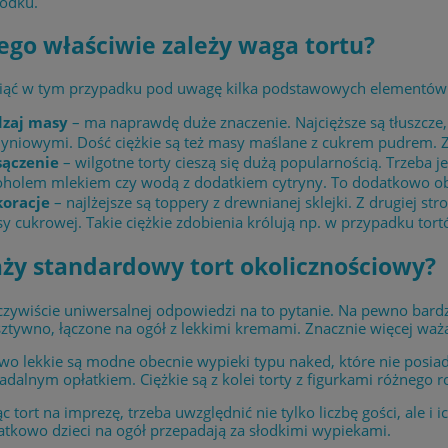
rodku.
ego właściwie zależy waga tortu?
iąć w tym przypadku pod uwagę kilka podstawowych elementów
zaj masy
– ma naprawdę duże znaczenie. Najcięższe są tłuszcze
yniowymi. Dość ciężkie są też masy maślane z cukrem pudrem. Zn
ączenie
– wilgotne torty cieszą się dużą popularnością. Trzeba 
oholem mlekiem czy wodą z dodatkiem cytryny. To dodatkowo obc
oracje
– najlżejsze są toppery z drewnianej sklejki. Z drugiej 
y cukrowej. Takie ciężkie zdobienia królują np. w przypadku tort
aży standardowy tort okolicznościowy?
zywiście uniwersalnej odpowiedzi na to pytanie. Na pewno bardzo
sztywno, łączone na ogół z lekkimi kremami. Znacznie więcej w
o lekkie są modne obecnie wypieki typu naked, które nie posiad
jadalnym opłatkiem. Ciężkie są z kolei torty z figurkami różnego 
c tort na imprezę, trzeba uwzględnić nie tylko liczbę gości, ale i 
atkowo dzieci na ogół przepadają za słodkimi wypiekami.