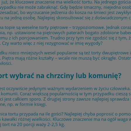
uż, że kluczowe znaczenie ma wielkość tortu. Na jednego gościa
padku nie może zabraknąć. Gdy będzie smaczny, niejedna osoba 
esadzać, bo wyrzucanie jedzenia do kosza na śmieci jest zwykł
tu na jedną osobę. Najlepiej skonsultować się z doświadczonym c
a topie są weselne torty piętrowe – trzypoziomowe. Jednak cora
ia, np. ustawione na piętrowych paterach bogato zdobione babeczk
emu z ich porcjowaniem. Trudno przy tym nie zgodzić się z tym, ż
 Czy warto więc z niej rezygnować w imię wygody?
dku nieco mniejszych wesel popularne są też torty dwupiętrowe
. Piętra mają różne kształty – wcale nie muszą być okrągłe. Ostatn
łości.
tort wybrać na chrzciny lub komunię?
jest oczywiście jedynym ważnym wydarzeniem w życiu człowieka. T
 komunii. Coraz większą popularnością w tym przypadku cieszą s
i jest całkiem sporo. Z drugiej strony zawsze najlepiej sprawdza s
ne, np. w formie księgi.
nica tortu przypada na ile gości? Najlepiej chyba poprosić o pomo
kawałki różnej wielkości. Kluczowe znaczenie ma na ogół waga w
 tort na 20 porcji waży 2-2,5 kg.