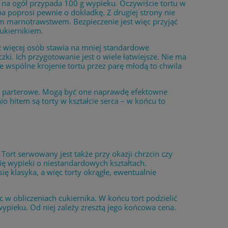
 na ogół przypada 100 g wypieku. Oczywiście tortu w
poprosi pewnie o dokładkę. Z drugiej strony nie
ym marnotrawstwem. Bezpieczenie jest więc przyjąć
ukiernikiem.
z więcej osób stawia na mniej standardowe
i. Ich przygotowanie jest o wiele łatwiejsze. Nie ma
e wspólne krojenie tortu przez parę młodą to chwila
 i parterowe. Mogą być one naprawdę efektowne
io hitem są torty w kształcie serca – w końcu to
ort serwowany jest także przy okazji chrzcin czy
ię wypieki o niestandardowych kształtach.
ię klasyka, a więc torty okrągłe, ewentualnie
c w obliczeniach cukiernika. W końcu tort podzielić
ypieku. Od niej zależy zresztą jego końcowa cena.