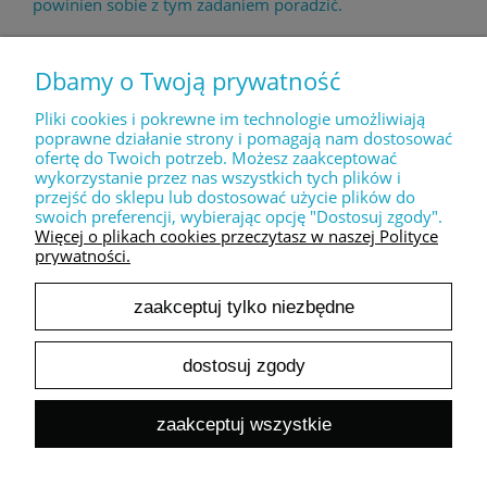
powinien sobie z tym zadaniem poradzić.
Dbamy o Twoją prywatność
Pliki cookies i pokrewne im technologie umożliwiają
POMOC
poprawne działanie strony i pomagają nam dostosować
ofertę do Twoich potrzeb. Możesz zaakceptować
wykorzystanie przez nas wszystkich tych plików i
MOJE KONTO
przejść do sklepu lub dostosować użycie plików do
swoich preferencji, wybierając opcję "Dostosuj zgody".
Więcej o plikach cookies przeczytasz w naszej Polityce
prywatności.
PŁATNOŚCI I DOSTAWA
zaakceptuj tylko niezbędne
INFORMACJE
dostosuj zgody
O NAS
zaakceptuj wszystkie