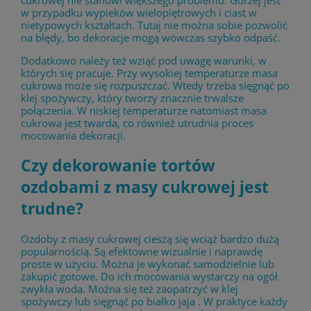
cukrowej nie stanowi większego problemu. Gorzej jest
w przypadku wypieków wielopiętrowych i ciast w
nietypowych kształtach. Tutaj nie można sobie pozwolić
na błędy, bo dekoracje mogą wówczas szybko odpaść.
Dodatkowo należy też wziąć pod uwagę warunki, w
których się pracuje. Przy wysokiej temperaturze masa
cukrowa może się rozpuszczać. Wtedy trzeba sięgnąć po
klej spożywczy, który tworzy znacznie trwalsze
połączenia. W niskiej temperaturze natomiast masa
cukrowa jest twarda, co również utrudnia proces
mocowania dekoracji.
Czy dekorowanie tortów
ozdobami z masy cukrowej jest
trudne?
Ozdoby z masy cukrowej cieszą się wciąż bardzo dużą
popularnością. Są efektowne wizualnie i naprawdę
proste w użyciu. Można je wykonać samodzielnie lub
zakupić gotowe. Do ich mocowania wystarczy na ogół
zwykła woda. Można się też zaopatrzyć w klej
spożywczy lub sięgnąć po białko jaja . W praktyce każdy