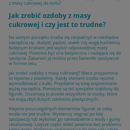
z masy cukrowej do tortu?
Jak zrobić ozdoby z masy
cukrowej i czy jest to trudne?
Na samym początku trzeba się zaopatrzyć w niezbędne
narzędzia np. skalpel, pędzel, wałek czy wagę kuchenną.
Kolejnym krokiem jest wybór odpowiedniej masy
cukrowej. Powinna być ona bezpieczna i nadająca się do
spożycia. Zabarwić ją można przez barwniki spożywcze
w formie żelu.
Jak zrobić ozdoby z masy cukrowej? Nieco przypomina
to lepienie z plasteliny. Każdy element trzeba ręcznie
wymodelować z kulki. Przydatne są tutaj wspomniane
wyżej narzędzia. Pomocne są też specjalne szablony do
figurek. Doceniają je przede wszystkim te osoby, które
nie mają zbyt dużych zdolności plastycznych.
Klejenie poszczególnych elementów figurek ze sobą
wcale nie jest trudne. Wystarczy sięgnąć po klej
spożywczy lub wykonać go samodzielnie z wody i gumy
celulozowej. Lżejsze części skleić powinna bez problemu
sama woda. Niektórzy wykorzystują do tego celu także