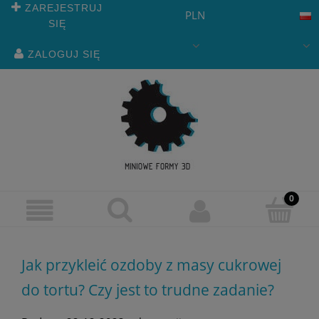
ZAREJESTRUJ
PLN
SIĘ
ZALOGUJ SIĘ
Jak przykleić ozdoby z masy cukrowej
do tortu? Czy jest to trudne zadanie?