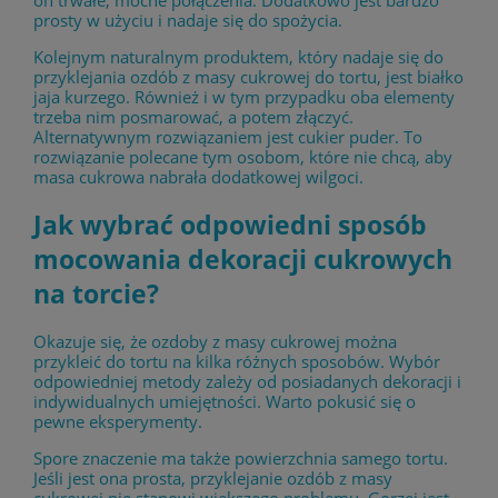
on trwałe, mocne połączenia. Dodatkowo jest bardzo
prosty w użyciu i nadaje się do spożycia.
Kolejnym naturalnym produktem, który nadaje się do
przyklejania ozdób z masy cukrowej do tortu, jest białko
jaja kurzego. Również i w tym przypadku oba elementy
trzeba nim posmarować, a potem złączyć.
Alternatywnym rozwiązaniem jest cukier puder. To
rozwiązanie polecane tym osobom, które nie chcą, aby
masa cukrowa nabrała dodatkowej wilgoci.
Jak wybrać odpowiedni sposób
mocowania dekoracji cukrowych
na torcie?
Okazuje się, że ozdoby z masy cukrowej można
przykleić do tortu na kilka różnych sposobów. Wybór
odpowiedniej metody zależy od posiadanych dekoracji i
indywidualnych umiejętności. Warto pokusić się o
pewne eksperymenty.
Spore znaczenie ma także powierzchnia samego tortu.
Jeśli jest ona prosta, przyklejanie ozdób z masy