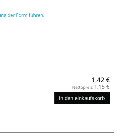
ung der Form führen.
1,42 €
1,15 €
Nettopreis:
in den einkaufskorb