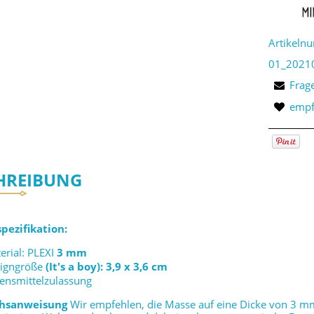
Artikeln
01_2021
Frag
empf
HREIBUNG
pezifikation:
erial: PLEXI
3 mm
igngröße
(It's a boy): 3,9 x 3,6 cm
ensmittelzulassung
hsanweisung
Wir empfehlen, die Masse auf eine Dicke von 3 mm