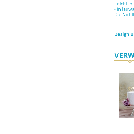
- nicht i
- in lau
Die Nicht
Design 
VERW