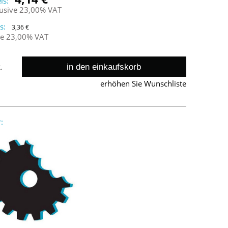
is:
lusive 23,00% VAT
s:
3,36 €
ne 23,00% VAT
in den einkaufskorb
.
erhöhen Sie Wunschliste
: