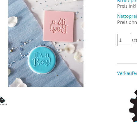
Bruttopre
Preis ink
Nettoprei
Preis oh
szt
Verkäufer