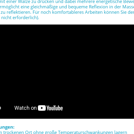
it einer Walze zu drücken und dabei mehrere energetische Bewe
rmöglicht eine gleichmäßige und bequeme Reflexion in der Masse
zu reflektieren. Für noch komfortableres Arbeiten können Sie de
 nicht erforderlich).
ungen:
em trockenen Ort ohne große Temperaturschwankungen lagern