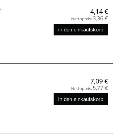
"
4,14 €
3,36 €
Nettopreis:
in den einkaufskorb
7,09 €
5,77 €
Nettopreis:
in den einkaufskorb