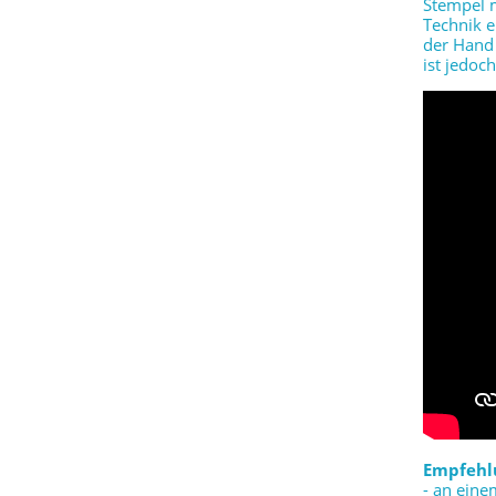
Stempel m
Technik e
der Hand 
ist jedoch
Empfehl
- an ein