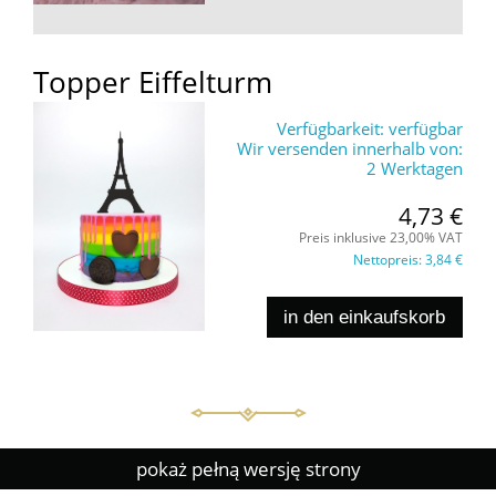
Topper Eiffelturm
Verfügbarkeit:
verfügbar
Wir versenden innerhalb von:
2 Werktagen
4,73 €
Preis inklusive 23,00% VAT
Nettopreis:
3,84 €
in den einkaufskorb
pokaż pełną wersję strony