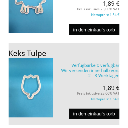
1,89 €
Preis inklusive 23,00% VAT
Nettopreis:
1,54 €
in den einkaufskorb
Keks Tulpe
Verfügbarkeit:
verfügbar
Wir versenden innerhalb von:
2 - 3 Werktagen
1,89 €
Preis inklusive 23,00% VAT
Nettopreis:
1,54 €
in den einkaufskorb