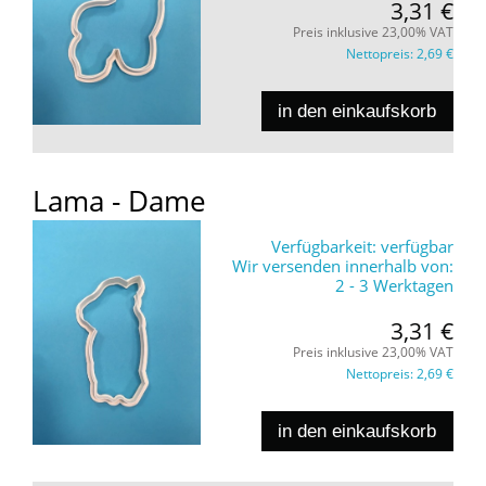
3,31 €
Preis inklusive 23,00% VAT
Nettopreis:
2,69 €
in den einkaufskorb
Lama - Dame
Verfügbarkeit:
verfügbar
Wir versenden innerhalb von:
2 - 3 Werktagen
3,31 €
Preis inklusive 23,00% VAT
Nettopreis:
2,69 €
in den einkaufskorb