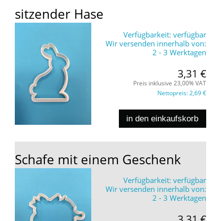
sitzender Hase
Verfügbarkeit:
verfügbar
Wir versenden innerhalb von:
2 - 3 Werktagen
3,31 €
Preis inklusive 23,00% VAT
Nettopreis:
2,69 €
in den einkaufskorb
Schafe mit einem Geschenk
Verfügbarkeit:
verfügbar
Wir versenden innerhalb von:
2 - 3 Werktagen
3,31 €