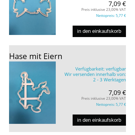
7,09 €
Preis inklusive 23,00% VAT
Nettopreis:
5,77 €
in den einkaufskorb
Hase mit Eiern
Verfügbarkeit:
verfügbar
Wir versenden innerhalb von:
2 - 3 Werktagen
7,09 €
Preis inklusive 23,00% VAT
Nettopreis:
5,77 €
in den einkaufskorb