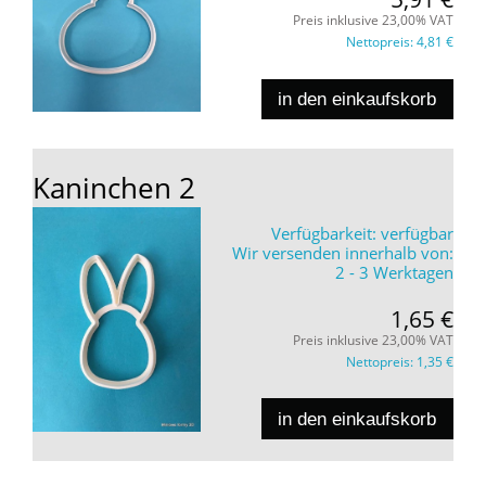
Preis inklusive 23,00% VAT
Nettopreis:
4,81 €
in den einkaufskorb
Kaninchen 2
Verfügbarkeit:
verfügbar
Wir versenden innerhalb von:
2 - 3 Werktagen
1,65 €
Preis inklusive 23,00% VAT
Nettopreis:
1,35 €
in den einkaufskorb