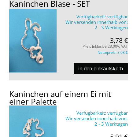
Kaninchen Blase - SET
Verfügbarkeit:
verfügbar
Wir versenden innerhalb von:
2 - 3 Werktagen
3,78 €
Preis inklusive 23,00% VAT
Nettopreis:
3,08 €
in den einkaufskorb
Kaninchen auf einem Ei mit
einer Palette
Verfügbarkeit:
verfügbar
Wir versenden innerhalb von:
2 - 3 Werktagen
5,91 €