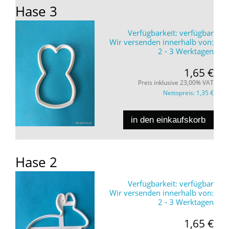
Hase 3
Verfügbarkeit:
verfügbar
Wir versenden innerhalb von:
2 - 3 Werktagen
1,65 €
Preis inklusive 23,00% VAT
Nettopreis:
1,35 €
in den einkaufskorb
Hase 2
Verfügbarkeit:
verfügbar
Wir versenden innerhalb von:
2 - 3 Werktagen
1,65 €