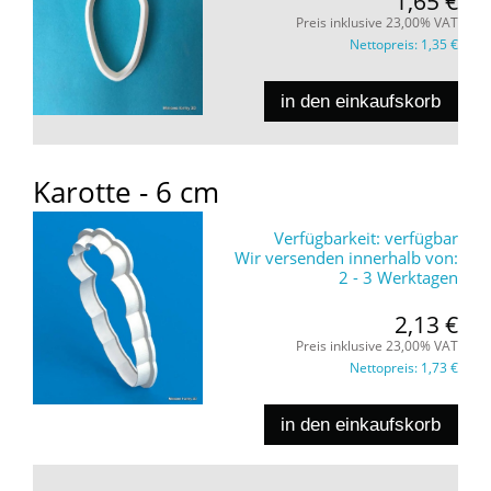
1,65 €
Preis inklusive 23,00% VAT
Nettopreis:
1,35 €
in den einkaufskorb
Karotte - 6 cm
Verfügbarkeit:
verfügbar
Wir versenden innerhalb von:
2 - 3 Werktagen
2,13 €
Preis inklusive 23,00% VAT
Nettopreis:
1,73 €
in den einkaufskorb