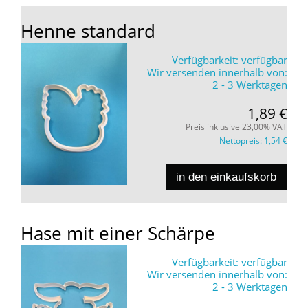
Henne standard
Verfügbarkeit:
verfügbar
Wir versenden innerhalb von:
2 - 3 Werktagen
1,89 €
Preis inklusive 23,00% VAT
Nettopreis:
1,54 €
in den einkaufskorb
Hase mit einer Schärpe
Verfügbarkeit:
verfügbar
Wir versenden innerhalb von:
2 - 3 Werktagen