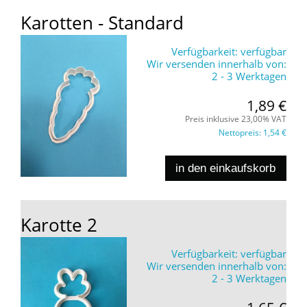
Karotten - Standard
Verfügbarkeit:
verfügbar
Wir versenden innerhalb von:
2 - 3 Werktagen
1,89 €
Preis inklusive 23,00% VAT
Nettopreis:
1,54 €
in den einkaufskorb
Karotte 2
Verfügbarkeit:
verfügbar
Wir versenden innerhalb von:
2 - 3 Werktagen