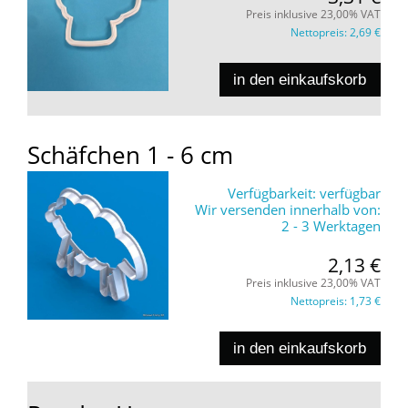
Preis inklusive 23,00% VAT
Nettopreis:
2,69 €
in den einkaufskorb
Schäfchen 1 - 6 cm
Verfügbarkeit:
verfügbar
Wir versenden innerhalb von:
2 - 3 Werktagen
2,13 €
Preis inklusive 23,00% VAT
Nettopreis:
1,73 €
in den einkaufskorb