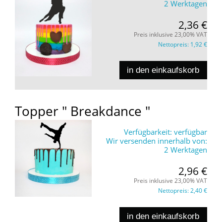
2 Werktagen
2,36 €
Preis inklusive 23,00% VAT
Nettopreis:
1,92 €
in den einkaufskorb
Topper " Breakdance "
Verfügbarkeit:
verfügbar
Wir versenden innerhalb von:
2 Werktagen
2,96 €
Preis inklusive 23,00% VAT
Nettopreis:
2,40 €
in den einkaufskorb