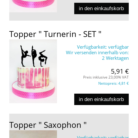
in den einkaufskorb
Topper " Turnerin - SET "
Verfügbarkeit:
verfügbar
Wir versenden innerhalb von:
2 Werktagen
5,91 €
Preis inklusive 23,00% VAT
Nettopreis:
4,81 €
in den einkaufskorb
Topper " Saxophon "
Verfügbarkeit:
verfügbar