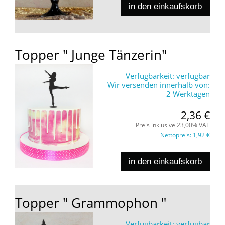
in den einkaufskorb
Topper " Junge Tänzerin"
Verfügbarkeit:
verfügbar
Wir versenden innerhalb von:
2 Werktagen
2,36 €
Preis inklusive 23,00% VAT
Nettopreis:
1,92 €
in den einkaufskorb
Topper " Grammophon "
Verfügbarkeit:
verfügbar