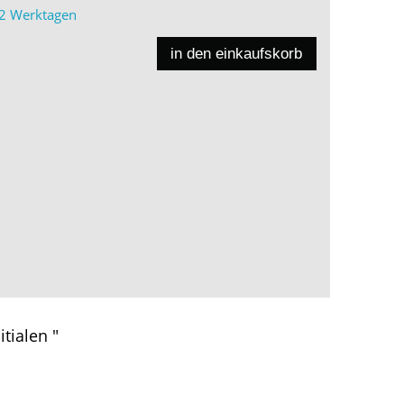
2 Werktagen
in den einkaufskorb
itialen "