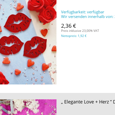
Verfügbarkeit:
verfügbar
Wir versenden innerhalb von:
2,36 €
Preis inklusive 23,00% VAT
Nettopreis:
1,92 €
„ Elegante Love + Herz “