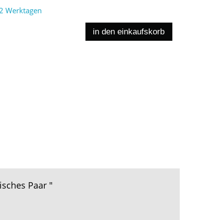
2 Werktagen
in den einkaufskorb
isches Paar "