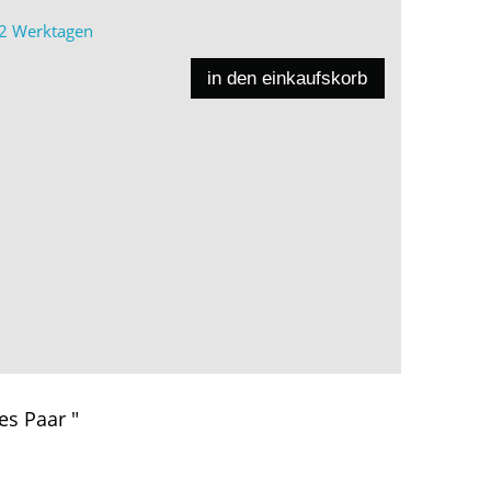
2 Werktagen
in den einkaufskorb
es Paar "