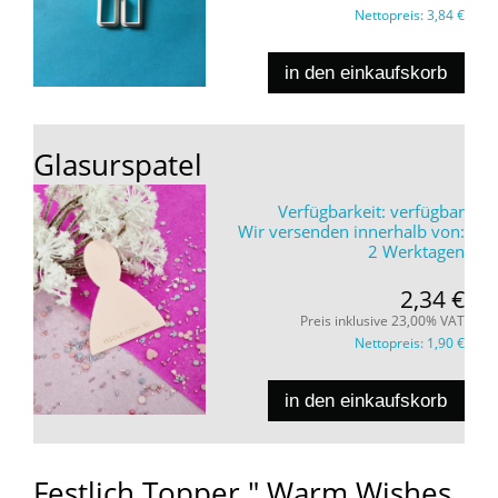
Nettopreis:
3,84 €
in den einkaufskorb
Glasurspatel
Verfügbarkeit:
verfügbar
Wir versenden innerhalb von:
2 Werktagen
2,34 €
Preis inklusive 23,00% VAT
Nettopreis:
1,90 €
in den einkaufskorb
Festlich Topper " Warm Wishes