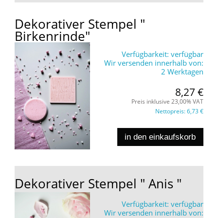
Dekorativer Stempel "
Birkenrinde"
Verfügbarkeit:
verfügbar
Wir versenden innerhalb von:
2 Werktagen
8,27 €
Preis inklusive 23,00% VAT
Nettopreis:
6,73 €
in den einkaufskorb
Dekorativer Stempel " Anis "
Verfügbarkeit:
verfügbar
Wir versenden innerhalb von: