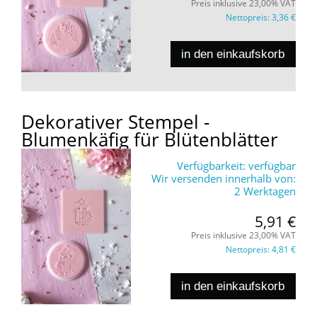
Preis inklusive 23,00% VAT
Nettopreis:
3,36 €
in den einkaufskorb
Dekorativer Stempel -
Blumenkäfig für Blütenblätter
Verfügbarkeit:
verfügbar
Wir versenden innerhalb von:
2 Werktagen
5,91 €
Preis inklusive 23,00% VAT
Nettopreis:
4,81 €
in den einkaufskorb