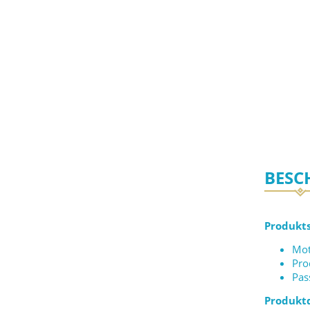
BESC
Produkts
Mot
Pro
Pas
Produktd