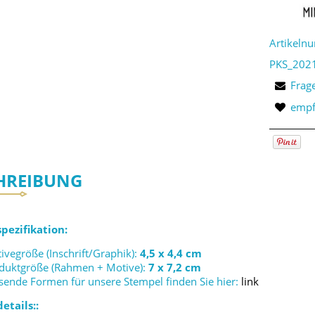
Artikeln
PKS_202
Frag
empf
HREIBUNG
pezifikation:
ivegröße (Inschrift/Graphik):
4,5 x 4,4 cm
duktgröße (Rahmen + Motive):
7 x 7,2 cm
sende Formen für unsere Stempel finden Sie hier:
link
etails::