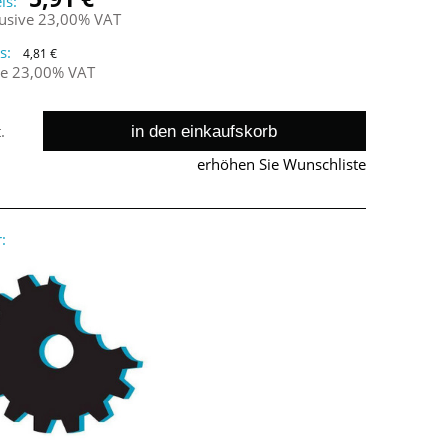
is:
lusive 23,00% VAT
s:
4,81 €
ne 23,00% VAT
in den einkaufskorb
.
erhöhen Sie Wunschliste
: