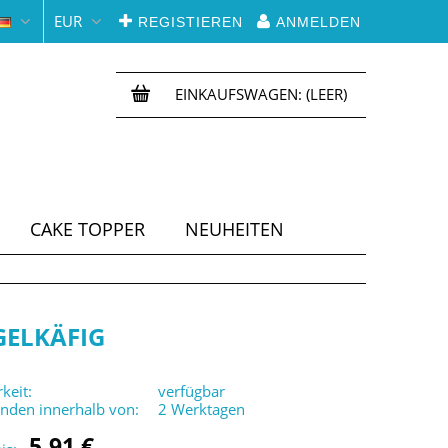
EUR
REGISTIEREN
ANMELDEN
EINKAUFSWAGEN:
(LEER)
CAKE TOPPER
NEUHEITEN
GELKÄFIG
keit:
verfügbar
enden innerhalb von:
2 Werktagen
5,91 €