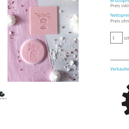
Bruttopre
Preis ink
Nettoprei
Preis oh
szt
Verkäufer