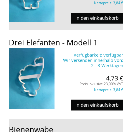
Nettopreis:
3,84 €
in den einkaufskorb
Drei Elefanten - Modell 1
Verfügbarkeit:
verfügbar
Wir versenden innerhalb von:
2 - 3 Werktagen
4,73 €
Preis inklusive 23,00% VAT
Nettopreis:
3,84 €
in den einkaufskorb
Bienenwabe