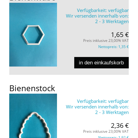
Verfügbarkeit:
verfügbar
Wir versenden innerhalb von:
2 - 3 Werktagen
1,65 €
Preis inklusive 23,00% VAT
Nettopreis:
1,35 €
in den einkaufskorb
Bienenstock
Verfügbarkeit:
verfügbar
Wir versenden innerhalb von:
2 - 3 Werktagen
2,36 €
Preis inklusive 23,00% VAT
Nettopreis:
1,92 €