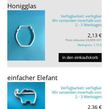
Honigglas
Verfügbarkeit:
verfügbar
Wir versenden innerhalb von:
2 - 3 Werktagen
2,13 €
Preis inklusive 23,00% VAT
Nettopreis:
1,73 €
in den einkaufskorb
einfacher Elefant
Verfügbarkeit:
verfügbar
Wir versenden innerhalb von:
2 - 3 Werktagen
2,36 €