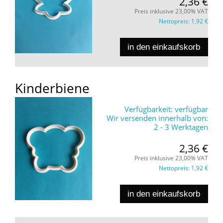
2,36 €
Preis inklusive 23,00% VAT
Nettopreis:
1,92 €
in den einkaufskorb
Kinderbiene
Verfügbarkeit:
verfügbar
Wir versenden innerhalb von:
2 - 3 Werktagen
2,36 €
Preis inklusive 23,00% VAT
Nettopreis:
1,92 €
in den einkaufskorb