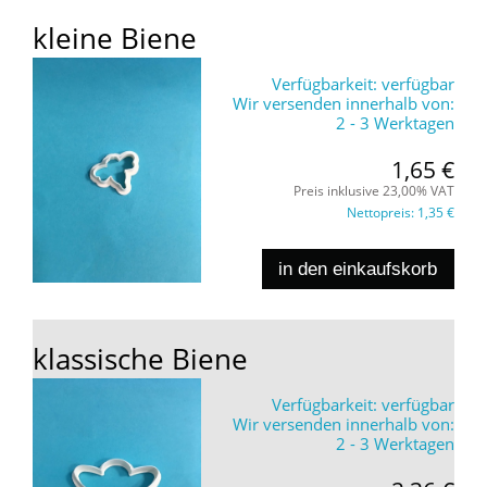
kleine Biene
Verfügbarkeit:
verfügbar
Wir versenden innerhalb von:
2 - 3 Werktagen
1,65 €
Preis inklusive 23,00% VAT
Nettopreis:
1,35 €
in den einkaufskorb
klassische Biene
Verfügbarkeit:
verfügbar
Wir versenden innerhalb von:
2 - 3 Werktagen