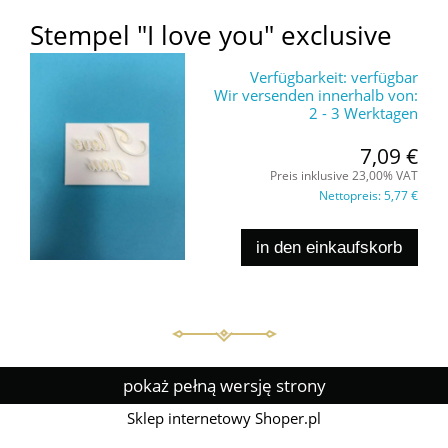
Stempel "I love you" exclusive
Verfügbarkeit:
verfügbar
Wir versenden innerhalb von:
2 - 3 Werktagen
7,09 €
Preis inklusive 23,00% VAT
Nettopreis:
5,77 €
in den einkaufskorb
pokaż pełną wersję strony
Sklep internetowy Shoper.pl