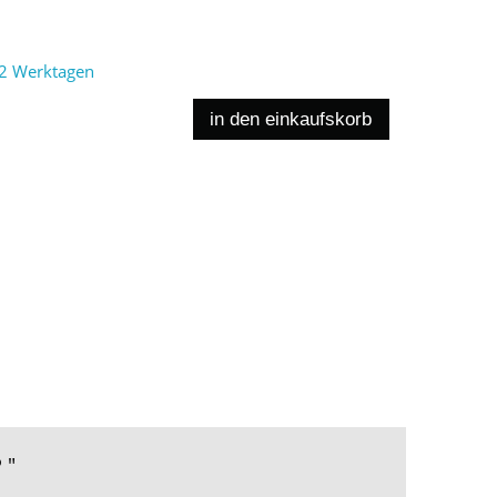
2 Werktagen
in den einkaufskorb
 "