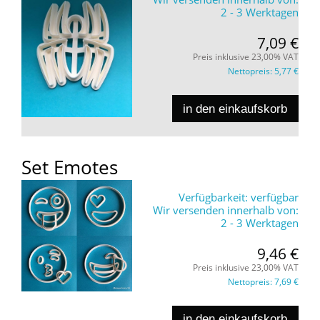
2 - 3 Werktagen
7,09 €
Preis inklusive 23,00% VAT
Nettopreis:
5,77 €
in den einkaufskorb
Set Emotes
Verfügbarkeit:
verfügbar
Wir versenden innerhalb von:
2 - 3 Werktagen
9,46 €
Preis inklusive 23,00% VAT
Nettopreis:
7,69 €
in den einkaufskorb