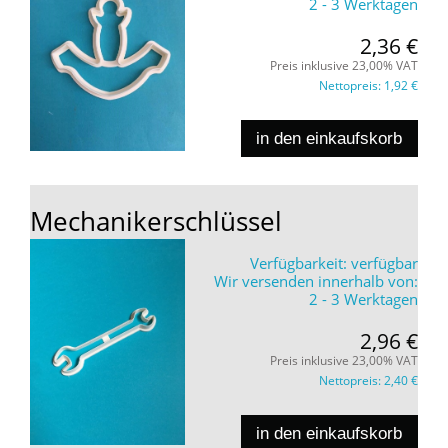
2 - 3 Werktagen
2,36 €
Preis inklusive 23,00% VAT
Nettopreis:
1,92 €
in den einkaufskorb
Mechanikerschlüssel
Verfügbarkeit:
verfügbar
Wir versenden innerhalb von:
2 - 3 Werktagen
2,96 €
Preis inklusive 23,00% VAT
Nettopreis:
2,40 €
in den einkaufskorb