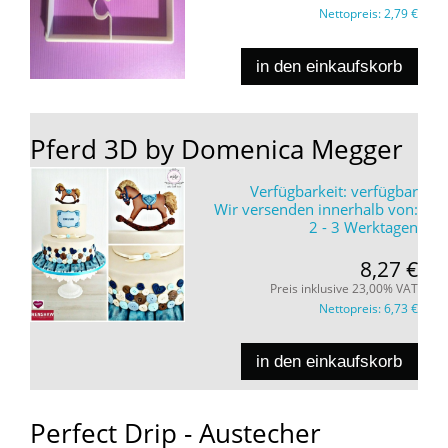
Nettopreis:
2,79 €
in den einkaufskorb
Pferd 3D by Domenica Megger
Verfügbarkeit:
verfügbar
Wir versenden innerhalb von:
2 - 3 Werktagen
8,27 €
Preis inklusive 23,00% VAT
Nettopreis:
6,73 €
in den einkaufskorb
Perfect Drip - Austecher