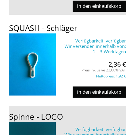
in den einkaufskorb
SQUASH - Schläger
Verfügbarkeit:
verfügbar
Wir versenden innerhalb von:
2 - 3 Werktagen
2,36 €
Preis inklusive 23,00% VAT
Nettopreis:
1,92 €
in den einkaufskorb
Spinne - LOGO
Verfügbarkeit:
verfügbar
Wir versenden innerhalb von: