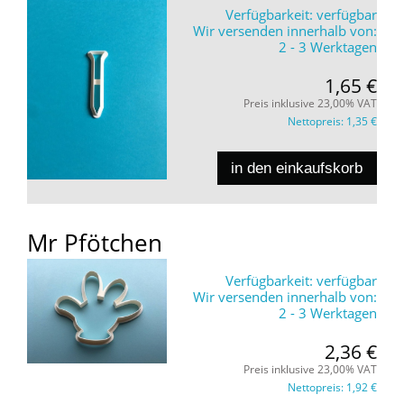
Verfügbarkeit:
verfügbar
Wir versenden innerhalb von:
2 - 3 Werktagen
1,65 €
Preis inklusive 23,00% VAT
Nettopreis:
1,35 €
in den einkaufskorb
Mr Pfötchen
Verfügbarkeit:
verfügbar
Wir versenden innerhalb von:
2 - 3 Werktagen
2,36 €
Preis inklusive 23,00% VAT
Nettopreis:
1,92 €