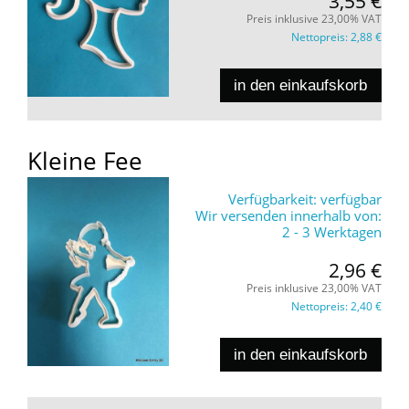
3,55 €
Preis inklusive 23,00% VAT
Nettopreis:
2,88 €
in den einkaufskorb
Kleine Fee
Verfügbarkeit:
verfügbar
Wir versenden innerhalb von:
2 - 3 Werktagen
2,96 €
Preis inklusive 23,00% VAT
Nettopreis:
2,40 €
in den einkaufskorb