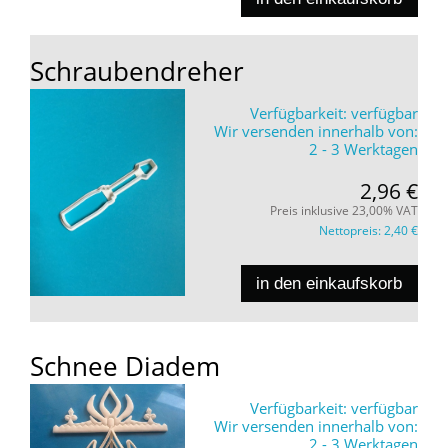
Schraubendreher
Verfügbarkeit:
verfügbar
Wir versenden innerhalb von:
2 - 3 Werktagen
2,96 €
Preis inklusive 23,00% VAT
Nettopreis:
2,40 €
in den einkaufskorb
Schnee Diadem
Verfügbarkeit:
verfügbar
Wir versenden innerhalb von:
2 - 3 Werktagen