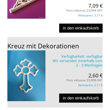
7,09 €
Preis inklusive 23,00% VAT
Nettopreis:
5,77 €
in den einkaufskorb
Kreuz mit Dekorationen
Verfügbarkeit:
verfügbar
Wir versenden innerhalb von:
2 - 3 Werktagen
2,60 €
Preis inklusive 23,00% VAT
Nettopreis:
2,11 €
in den einkaufskorb