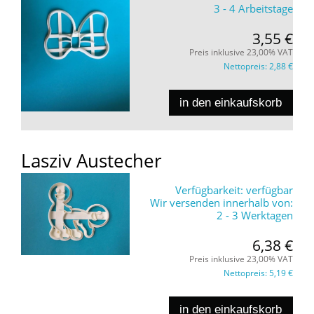
3 - 4 Arbeitstage
3,55 €
Preis inklusive 23,00% VAT
Nettopreis:
2,88 €
in den einkaufskorb
Lasziv Austecher
Verfügbarkeit:
verfügbar
Wir versenden innerhalb von:
2 - 3 Werktagen
6,38 €
Preis inklusive 23,00% VAT
Nettopreis:
5,19 €
in den einkaufskorb