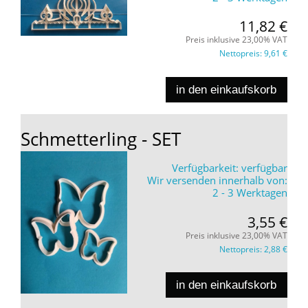
11,82 €
Preis inklusive 23,00% VAT
Nettopreis:
9,61 €
in den einkaufskorb
Schmetterling - SET
Verfügbarkeit:
verfügbar
Wir versenden innerhalb von:
2 - 3 Werktagen
3,55 €
Preis inklusive 23,00% VAT
Nettopreis:
2,88 €
in den einkaufskorb