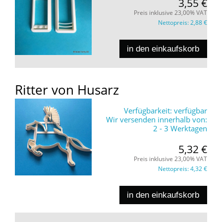
3,55 €
Preis inklusive 23,00% VAT
Nettopreis:
2,88 €
in den einkaufskorb
Ritter von Husarz
Verfügbarkeit:
verfügbar
Wir versenden innerhalb von:
2 - 3 Werktagen
5,32 €
Preis inklusive 23,00% VAT
Nettopreis:
4,32 €
in den einkaufskorb