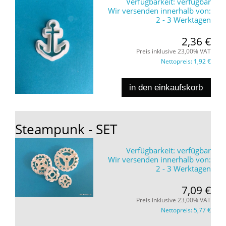
Verfügbarkeit:
verfügbar
Wir versenden innerhalb von:
2 - 3 Werktagen
2,36 €
Preis inklusive 23,00% VAT
Nettopreis:
1,92 €
in den einkaufskorb
Steampunk - SET
Verfügbarkeit:
verfügbar
Wir versenden innerhalb von:
2 - 3 Werktagen
7,09 €
Preis inklusive 23,00% VAT
Nettopreis:
5,77 €