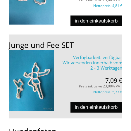
Nettopreis:
4,81 €
in den einkaufskorb
Junge und Fee SET
Verfügbarkeit:
verfügbar
Wir versenden innerhalb von:
2 - 3 Werktagen
7,09 €
Preis inklusive 23,00% VAT
Nettopreis:
5,77 €
in den einkaufskorb