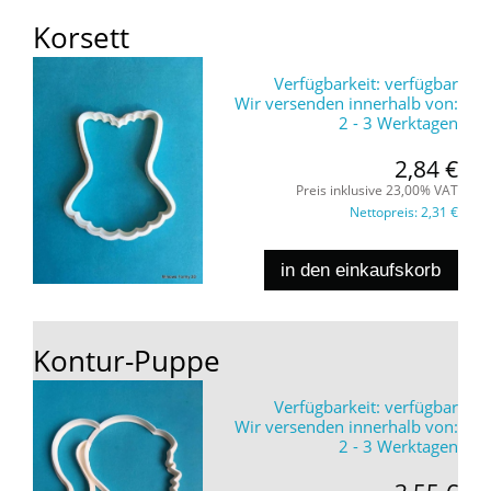
Korsett
Verfügbarkeit:
verfügbar
Wir versenden innerhalb von:
2 - 3 Werktagen
2,84 €
Preis inklusive 23,00% VAT
Nettopreis:
2,31 €
in den einkaufskorb
Kontur-Puppe
Verfügbarkeit:
verfügbar
Wir versenden innerhalb von:
2 - 3 Werktagen