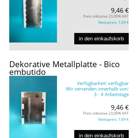
9,46 €
Preis inklusive 23,00% VAT
Nettopreis:
7,69 €
in den einkaufskorb
Dekorative Metallplatte - Bico
embutido
Verfügbarkeit:
verfügbar
Wir versenden innerhalb von:
3 - 4 Arbeitstage
9,46 €
Preis inklusive 23,00% VAT
Nettopreis:
7,69 €
in den einkaufskorb