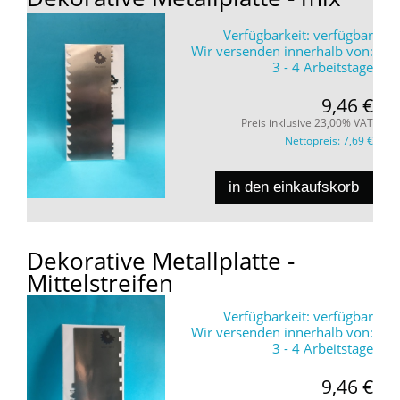
Verfügbarkeit:
verfügbar
Wir versenden innerhalb von:
3 - 4 Arbeitstage
9,46 €
Preis inklusive 23,00% VAT
Nettopreis:
7,69 €
in den einkaufskorb
Dekorative Metallplatte -
Mittelstreifen
Verfügbarkeit:
verfügbar
Wir versenden innerhalb von:
3 - 4 Arbeitstage
9,46 €