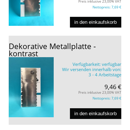
Preis inklusive 23,00% VAT
Nettopreis:
7,69 €
in den einkaufskorb
Dekorative Metallplatte -
kontrast
Verfügbarkeit:
verfügbar
Wir versenden innerhalb von:
3 - 4 Arbeitstage
9,46 €
Preis inklusive 23,00% VAT
Nettopreis:
7,69 €
in den einkaufskorb