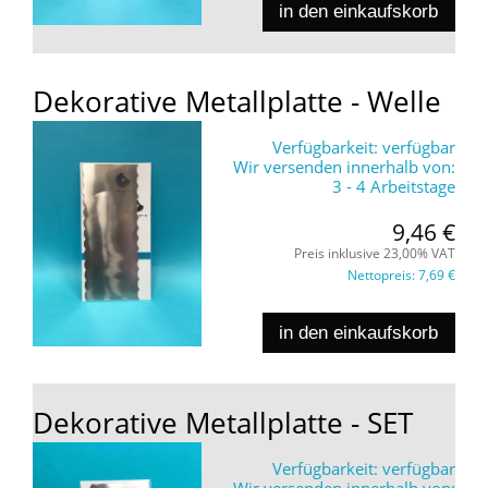
in den einkaufskorb
Dekorative Metallplatte - Welle
Verfügbarkeit:
verfügbar
Wir versenden innerhalb von:
3 - 4 Arbeitstage
9,46 €
Preis inklusive 23,00% VAT
Nettopreis:
7,69 €
in den einkaufskorb
Dekorative Metallplatte - SET
Verfügbarkeit:
verfügbar
Wir versenden innerhalb von: