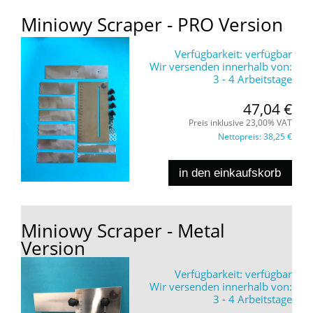
Miniowy Scraper - PRO Version
Verfügbarkeit:
verfügbar
Wir versenden innerhalb von:
3 - 4 Arbeitstage
47,04 €
Preis inklusive 23,00% VAT
Nettopreis:
38,25 €
in den einkaufskorb
Miniowy Scraper - Metal
Version
Verfügbarkeit:
verfügbar
Wir versenden innerhalb von:
3 - 4 Arbeitstage