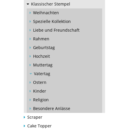
Klassischer Stempel
Weihnachten
Spezielle Kollektion
Liebe und Freundschaft
Rahmen
Geburtstag
Hochzeit
Muttertag
Vatertag
Ostern
Kinder
Religion
Besondere Anlässe
Scraper
Cake Topper