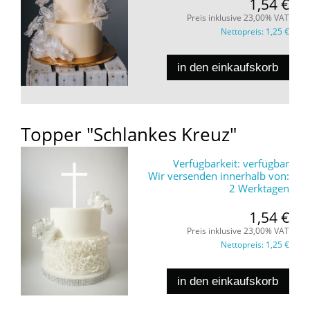
1,54 €
Preis inklusive 23,00% VAT
Nettopreis:
1,25 €
in den einkaufskorb
Topper "Schlankes Kreuz"
Verfügbarkeit:
verfügbar
Wir versenden innerhalb von:
2 Werktagen
1,54 €
Preis inklusive 23,00% VAT
Nettopreis:
1,25 €
in den einkaufskorb