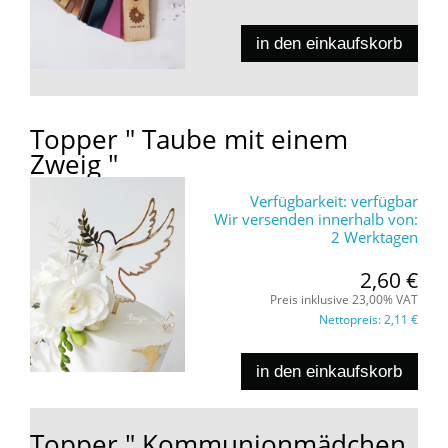
in den einkaufskorb
Topper " Taube mit einem
Zweig "
Verfügbarkeit:
verfügbar
Wir versenden innerhalb von:
2 Werktagen
2,60 €
Preis inklusive 23,00% VAT
Nettopreis:
2,11 €
in den einkaufskorb
Topper " Kommunionmädchen