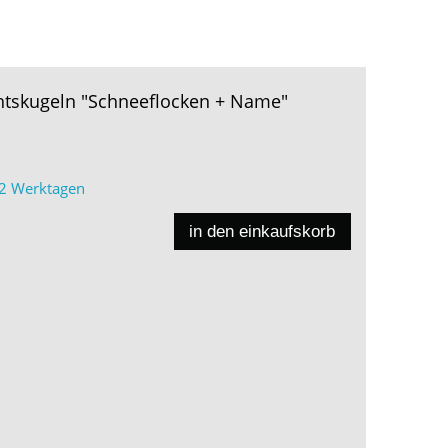
htskugeln "Schneeflocken + Name"
2 Werktagen
in den einkaufskorb