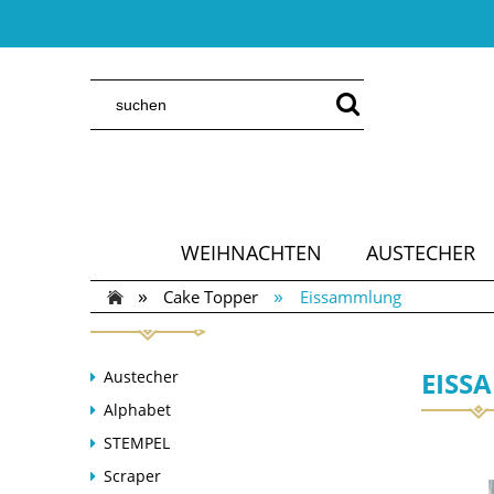
WEIHNACHTEN
AUSTECHER
»
»
Cake Topper
Eissammlung
EISS
Austecher
Alphabet
STEMPEL
Scraper