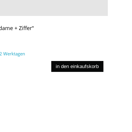
dame + Ziffer"
2 Werktagen
in den einkaufskorb