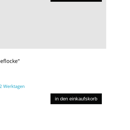
eflocke"
2 Werktagen
in den einkaufskorb