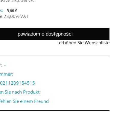
lusive 23,00% VAT
s:
5,66 €
ne 23,00% VAT
powiadom o dostępności
erhöhen Sie Wunschliste
:
-
ummer:
0211209154515
en Sie nach Produkt
ehlen Sie einem Freund