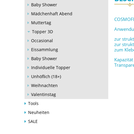
Baby Shower
Mädchenhaft Abend
COSMOFE
Muttertag
Anwendu
Topper 3D
zur struk
Occasional
zur struk
Eissammlung
zum Klebe
Baby Shower
Kapazität
Transpare
Individuelle Topper
Unhöflich (18+)
Weihnachten
Valentinstag
Tools
Neuheiten
SALE