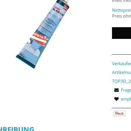
Preis ink
Nettoprei
Preis oh
Verkäufer
Artikeln
TOP3D_2
Frag
empf
HREIBUNG