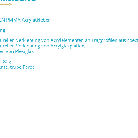
N PMMA Acrylatkleber
ng:
turellen Verklebung von Acrylelementen an Tragprofilen aus coex
turellen Verklebung von Acrylglasplatten,
n von Plexiglas
 180g
nte, trübe Farbe