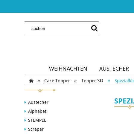
WEIHNACHTEN
AUSTECHER
»
»
»
Cake Topper
Topper 3D
Spezialkl
SPEZ
Austecher
Alphabet
STEMPEL
Scraper