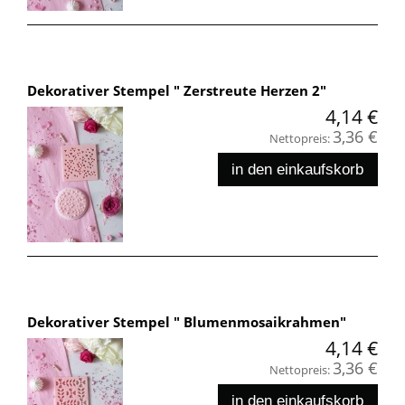
Dekorativer Stempel " Zerstreute Herzen 2"
4,14 €
3,36 €
Nettopreis:
in den einkaufskorb
Dekorativer Stempel " Blumenmosaikrahmen"
4,14 €
3,36 €
Nettopreis:
in den einkaufskorb