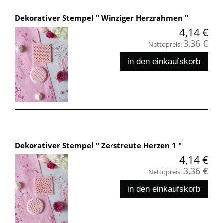
Dekorativer Stempel " Winziger Herzrahmen "
4,14 €
3,36 €
Nettopreis:
in den einkaufskorb
Dekorativer Stempel " Zerstreute Herzen 1 "
4,14 €
3,36 €
Nettopreis:
in den einkaufskorb