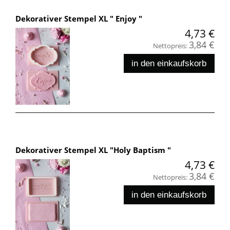
Dekorativer Stempel XL " Enjoy "
4,73 €
3,84 €
Nettopreis:
in den einkaufskorb
Dekorativer Stempel XL "Holy Baptism "
4,73 €
3,84 €
Nettopreis:
in den einkaufskorb