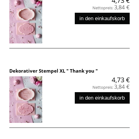
4,73 €
3,84 €
Nettopreis:
in den einkaufskorb
Dekorativer Stempel XL " Thank you "
4,73 €
3,84 €
Nettopreis:
in den einkaufskorb