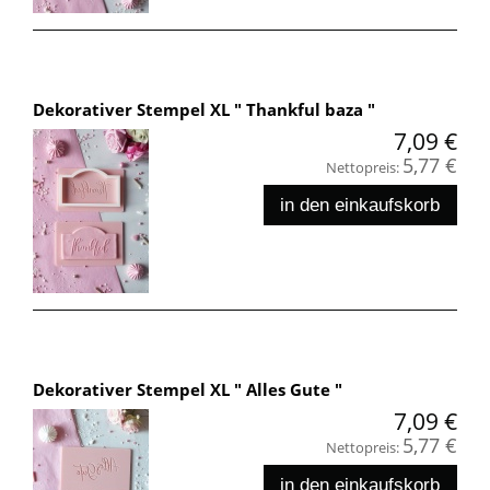
Dekorativer Stempel XL " Thankful baza "
7,09 €
5,77 €
Nettopreis:
in den einkaufskorb
Dekorativer Stempel XL " Alles Gute "
7,09 €
5,77 €
Nettopreis:
in den einkaufskorb