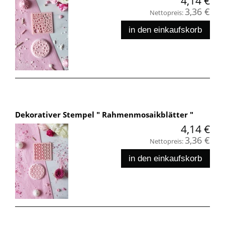
4,14 €
3,36 €
Nettopreis:
in den einkaufskorb
Dekorativer Stempel " Rahmenmosaikblätter "
4,14 €
3,36 €
Nettopreis:
in den einkaufskorb