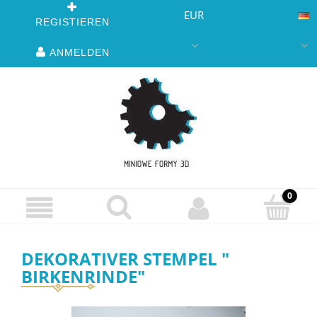
EUR
REGISTIEREN
ANMELDEN
DEKORATIVER STEMPEL "
BIRKENRINDE"