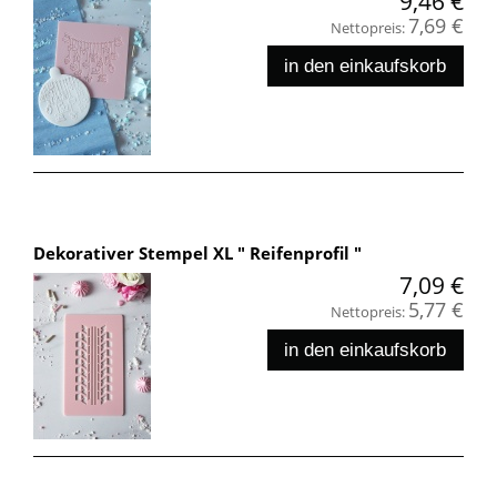
9,46 €
7,69 €
Nettopreis:
in den einkaufskorb
Dekorativer Stempel XL " Reifenprofil "
7,09 €
5,77 €
Nettopreis:
in den einkaufskorb