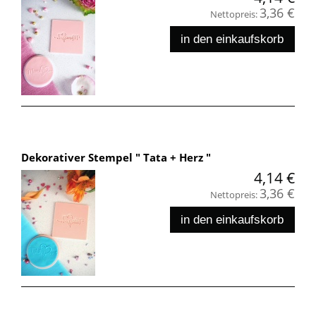
3,36 €
Nettopreis:
in den einkaufskorb
Dekorativer Stempel " Tata + Herz "
4,14 €
3,36 €
Nettopreis:
in den einkaufskorb