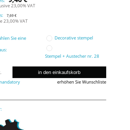
is:
lusive 23,00% VAT
s:
7,69 €
ne 23,00% VAT
Decorative stempel
hlen Sie eine
aus:
Stempel + Austecher nr. 28
in den einkaufskorb
.
 mandatory
erhöhen Sie Wunschliste
: