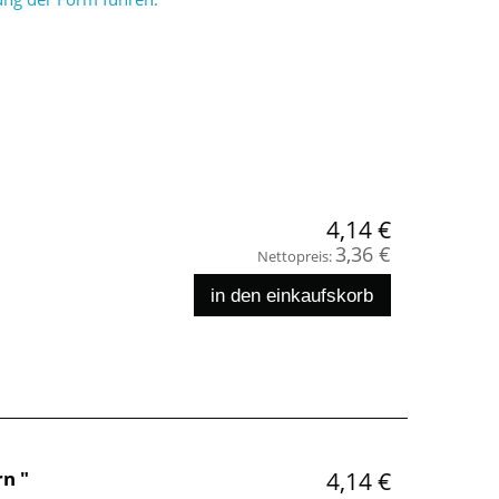
4,14 €
3,36 €
Nettopreis:
in den einkaufskorb
n "
4,14 €