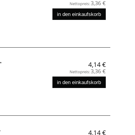
3,36 €
Nettopreis:
in den einkaufskorb
"
4,14 €
3,36 €
Nettopreis:
in den einkaufskorb
"
4,14 €