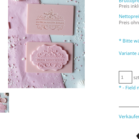
Bruttopre
Preis ink
Nettoprei
Preis oh
*
Bitte wä
Variante 
szt
*
- Field
Verkäufer