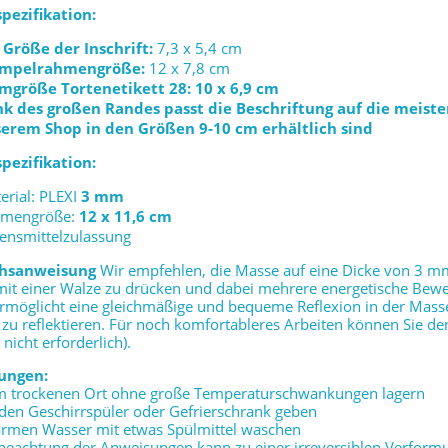
pezifikation:
 Größe der Inschrift:
7,3 x 5,4 cm
empelrahmengröße:
12 x 7,8 cm
mgröße Tortenetikett 28
: 10 x 6,9 cm
k des großen Randes passt die Beschriftung auf die meiste
erem Shop in den Größen 9-10 cm erhältlich sind
pezifikation:
erial: PLEXI
3 mm
mengröße:
12 x 11,6 cm
ensmittelzulassung
hsanweisung
Wir empfehlen, die Masse auf eine Dicke von 3 mm
it einer Walze zu drücken und dabei mehrere energetische Bewe
rmöglicht eine gleichmäßige und bequeme Reflexion in der Masse
zu reflektieren. Für noch komfortableres Arbeiten können Sie de
 nicht erforderlich).
ungen:
em trockenen Ort ohne große Temperaturschwankungen lagern
n den Geschirrspüler oder Gefrierschrank geben
warmen Wasser mit etwas Spülmittel waschen
beachtung der Anweisungen kann zu einer irreversiblen Verform