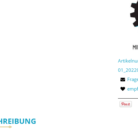
Artikeln
01_2022
Frag
empf
HREIBUNG