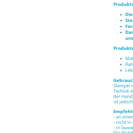
Produkts
Die
St
For
Dan
uns
Produkts
Mat
Rah
Leb
Gebrauc
Stempel m
Technik e
der Hand 
ist jedoch
Empfehl
- an ein
- nicht i
- in lau
Die Nicht