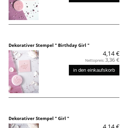
Dekorativer Stempel " Birthday Girl "
4,14 €
3,36 €
Nettopreis:
in den einkaufskorb
Dekorativer Stempel " Girl "
4,14 €