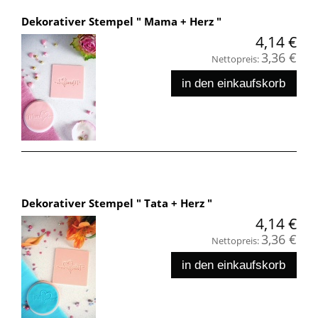
Dekorativer Stempel " Mama + Herz "
4,14 €
3,36 €
Nettopreis:
in den einkaufskorb
Dekorativer Stempel " Tata + Herz "
4,14 €
3,36 €
Nettopreis:
in den einkaufskorb