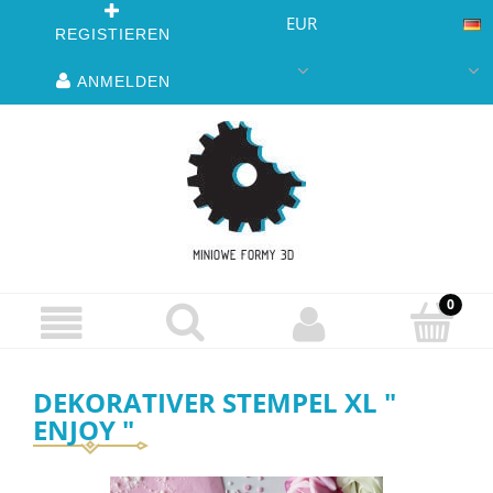
EUR
REGISTIEREN
ANMELDEN
DEKORATIVER STEMPEL XL "
ENJOY "