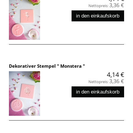
3,36 €
Nettopreis:
in den einkaufskorb
Dekorativer Stempel " Monstera "
4,14 €
3,36 €
Nettopreis:
in den einkaufskorb