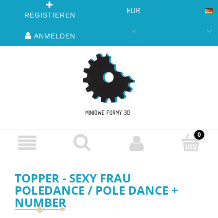
EUR
REGISTIEREN
ANMELDEN
TOPPER - SEXY FRAU
POLEDANCE / POLE DANCE +
NUMBER