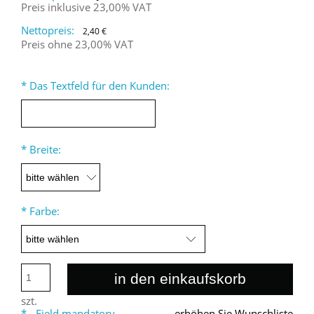
Preis inklusive 23,00% VAT
Nettopreis:
2,40 €
Preis ohne 23,00% VAT
*
Das Textfeld für den Kunden:
*
Breite:
*
Farbe:
in den einkaufskorb
szt.
*
- Field mandatory
erhöhen Sie Wunschliste