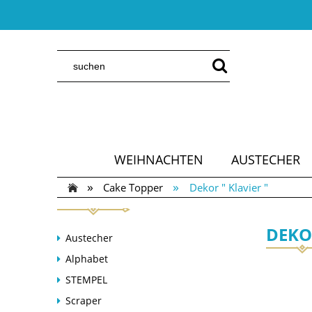
WEIHNACHTEN
AUSTECHER
»
»
Cake Topper
Dekor " Klavier "
DEKOR
Austecher
Alphabet
STEMPEL
Scraper