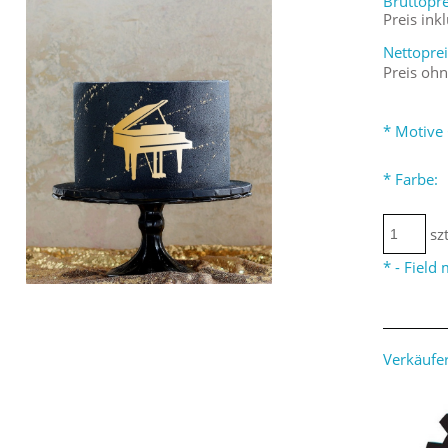
Bruttopre
Preis ink
Nettoprei
Preis oh
*
Motive 
*
Farbe:
szt
*
- Field
Verkäufer