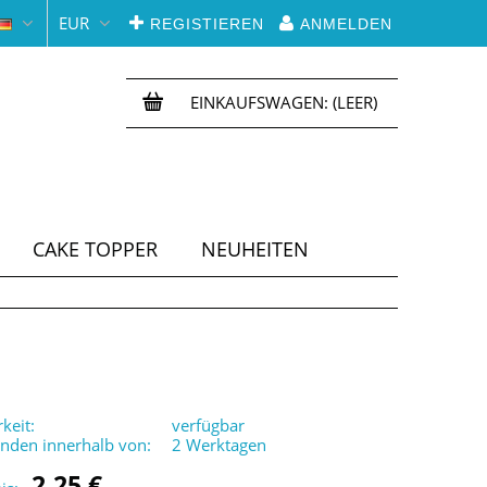
EUR
REGISTIEREN
ANMELDEN
EINKAUFSWAGEN:
(LEER)
CAKE TOPPER
NEUHEITEN
keit:
verfügbar
enden innerhalb von:
2 Werktagen
2,25 €