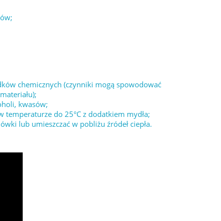
łów;
środków chemicznych (czynniki mogą spowodować
materiału);
oholi, kwasów;
 w temperaturze do 25°C z dodatkiem mydła;
wki lub umieszczać w pobliżu źródeł ciepła.