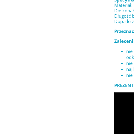
Materiał:
Doskonała
Długość 
Dop. do 
Przeznac
Zaleceni
nie
odk
nie
naj
nie
PREZENT