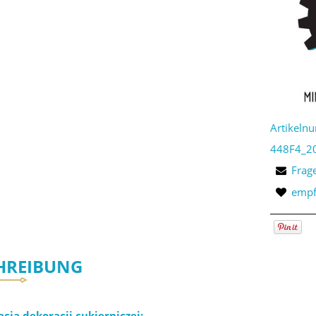
Artikeln
448F4_2
Frag
empf
HREIBUNG
acja dekoracji cukierniczej: