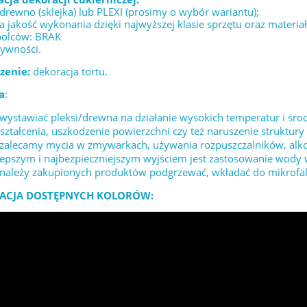
 drewno (sklejka) lub PLEXI (prosimy o wybór wariantu);
 jakość wykonania dzięki najwyższej klasie sprzętu oraz materia
bolców: BRAK
żywności.
zenie:
dekoracja tortu.
a
:
 wystawiać pleksi/drewna na działanie wysokich temperatur i 
ształcenia, uszkodzenie powierzchni czy też naruszenie struktury 
 zalecamy mycia w zmywarkach, używania rozpuszczalników, alk
lepszym i najbezpieczniejszym wyjściem jest zastosowanie wody
 należy zakupionych produktów podgrzewać, wkładać do mikrofaló
ACJA DOSTĘPNYCH KOLORÓW: