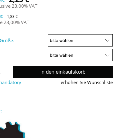
is:
lusive 23,00% VAT
s:
1,83 €
ne 23,00% VAT
Größe:
in den einkaufskorb
.
 mandatory
erhöhen Sie Wunschliste
: