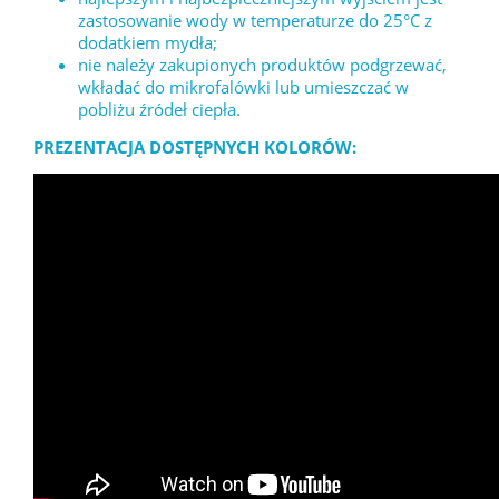
zastosowanie wody w temperaturze do 25°C z
dodatkiem mydła;
nie należy zakupionych produktów podgrzewać,
wkładać do mikrofalówki lub umieszczać w
pobliżu źródeł ciepła.
PREZENTACJA DOSTĘPNYCH KOLORÓW: