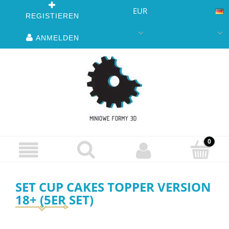
EUR
REGISTIEREN
ANMELDEN
SET CUP CAKES TOPPER VERSION
18+ (5ER SET)