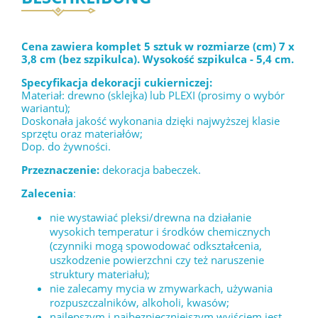
Cena zawiera komplet 5 sztuk w rozmiarze (cm) 7 x
3,8 cm (bez szpikulca). Wysokość szpikulca - 5,4 cm.
Specyfikacja dekoracji cukierniczej:
Materiał: drewno (sklejka) lub PLEXI (prosimy o wybór
wariantu);
Doskonała jakość wykonania dzięki najwyższej klasie
sprzętu oraz materiałów;
Dop. do żywności.
Przeznaczenie:
dekoracja babeczek.
Zalecenia
:
nie wystawiać pleksi/drewna na działanie
wysokich temperatur i środków chemicznych
(czynniki mogą spowodować odkształcenia,
uszkodzenie powierzchni czy też naruszenie
struktury materiału);
nie zalecamy mycia w zmywarkach, używania
rozpuszczalników, alkoholi, kwasów;
najlepszym i najbezpieczniejszym wyjściem jest