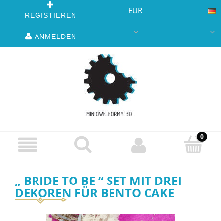
EUR
REGISTIEREN
ANMELDEN
„ BRIDE TO BE “ SET MIT DREI
DEKOREN FÜR BENTO CAKE