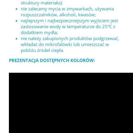
struktury materiału);
nie zalecamy mycia w zmywarkach, używania
rozpuszczalników, alkoholi, kwasów;
najlepszym i najbezpieczniejszym wyjściem jest
zastosowanie wody w temperaturze do 25°C z
dodatkiem mydła;
nie należy zakupionych produktów podgrzewać,
wkładać do mikrofalówki lub umieszczać w
pobliżu źródeł ciepła.
PREZENTACJA DOSTĘPNYCH KOLORÓW: