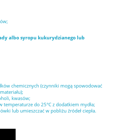
łów;
ady albo syropu kukurydzianego lub
środków chemicznych (czynniki mogą spowodować
materiału);
oholi, kwasów;
 w temperaturze do 25°C z dodatkiem mydła;
wki lub umieszczać w pobliżu źródeł ciepła.