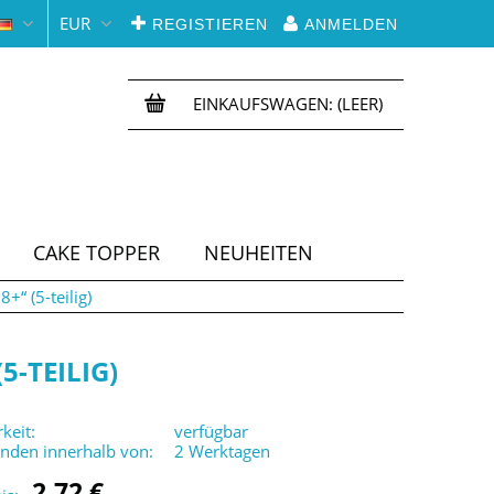
EUR
REGISTIEREN
ANMELDEN
EINKAUFSWAGEN:
(LEER)
CAKE TOPPER
NEUHEITEN
+“ (5-teilig)
5-TEILIG)
keit:
verfügbar
enden innerhalb von:
2 Werktagen
2,72 €