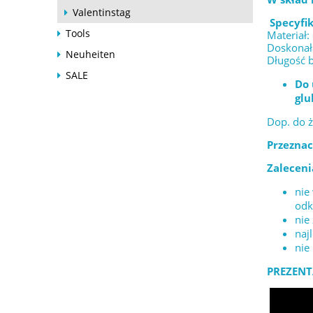
Valentinstag
Specyfik
Tools
Materiał:
Doskonała
Neuheiten
Długość 
SALE
Do 
gl
Dop. do 
Przeznac
Zaleceni
nie
odk
nie
naj
nie
PREZENT