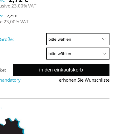
is:
lusive 23,00% VAT
s:
2,21 €
ne 23,00% VAT
Größe:
in den einkaufskorb
ket
 mandatory
erhöhen Sie Wunschliste
: