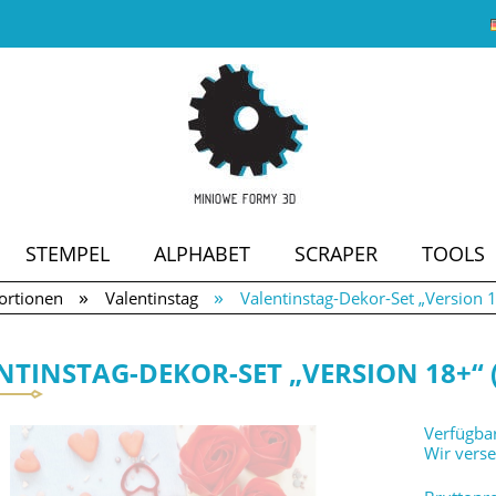
STEMPEL
ALPHABET
SCRAPER
TOOLS
»
»
rtionen
Valentinstag
Valentinstag-Dekor-Set „Version 18
SALE
NTINSTAG-DEKOR-SET „VERSION 18+“ (
Verfügbar
Wir vers