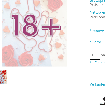
Bruttopre
Preis ink
Nettoprei
Preis oh
*
Motive 
*
Farbe:
pa
*
- Field
Verkäufer