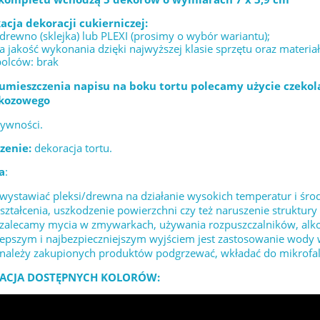
acja dekoracji cukierniczej:
 drewno (sklejka) lub PLEXI (prosimy o wybór wariantu);
 jakość wykonania dzięki najwyższej klasie sprzętu oraz materia
bolców: brak
umieszczenia napisu na boku tortu polecamy użycie czekol
ukozowego
żywności.
zenie:
dekoracja tortu.
a
:
 wystawiać pleksi/drewna na działanie wysokich temperatur i 
ształcenia, uszkodzenie powierzchni czy też naruszenie struktury 
 zalecamy mycia w zmywarkach, używania rozpuszczalników, alk
lepszym i najbezpieczniejszym wyjściem jest zastosowanie wody
 należy zakupionych produktów podgrzewać, wkładać do mikrofaló
ACJA DOSTĘPNYCH KOLORÓW: