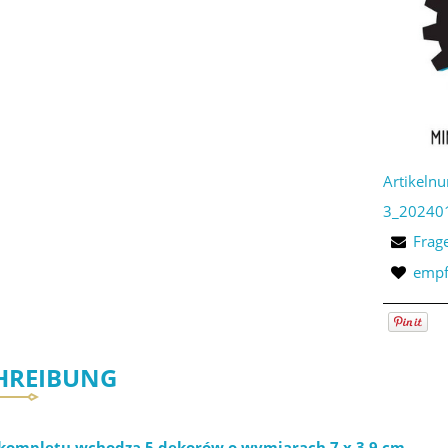
Artikeln
3_20240
Frag
empf
HREIBUNG
 kompletu wchodzą 5 dekorów o wymiarach 7 x 3,9 cm