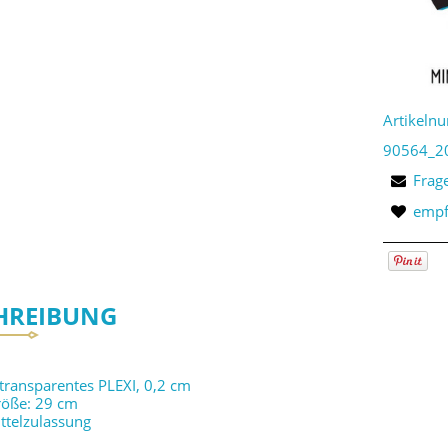
Artikeln
90564_2
Frag
empf
HREIBUNG
 transparentes PLEXI, 0,2 cm
öße: 29 cm
ttelzulassung