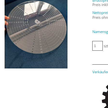
Bruttopre
Preis ink
Nettoprei
Preis oh
Namensgr
szt
Verkäufer