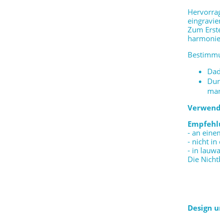
Hervorrag
eingravie
Zum Erste
harmonier
Bestimm
Dad
Dur
mar
Verwend
Empfehl
- an ein
- nicht i
- in lau
Die Nicht
Design 