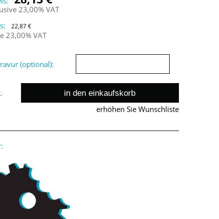
is:
lusive 23,00% VAT
s:
22,87 €
ne 23,00% VAT
avur (optional):
in den einkaufskorb
.
erhöhen Sie Wunschliste
: