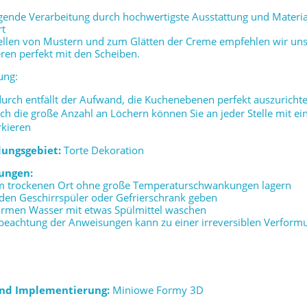
ende Verarbeitung durch hochwertigste Ausstattung und Material
rt
llen von Mustern und zum Glätten der Creme empfehlen wir unser
en perfekt mit den Scheiben.
ung:
urch entfällt der Aufwand, die Kuchenebenen perfekt auszuricht
ch die große Anzahl an Löchern können Sie an jeder Stelle mit ei
kieren
ungsgebiet:
Torte Dekoration
ungen:
em trockenen Ort ohne große Temperaturschwankungen lagern
n den Geschirrspüler oder Gefrierschrank geben
warmen Wasser mit etwas Spülmittel waschen
beachtung der Anweisungen kann zu einer irreversiblen Verform
und Implementierung:
Miniowe Formy 3D