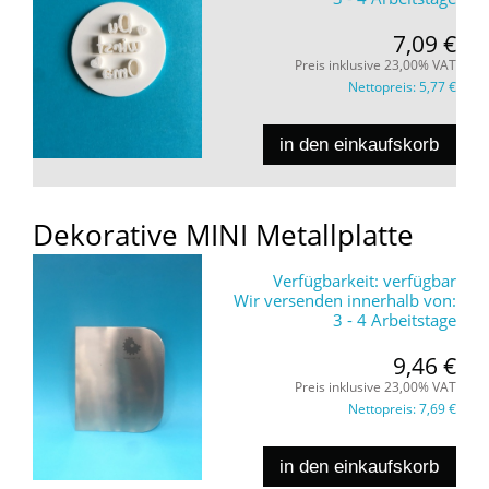
7,09 €
Preis inklusive 23,00% VAT
Nettopreis:
5,77 €
in den einkaufskorb
Dekorative MINI Metallplatte
Verfügbarkeit:
verfügbar
Wir versenden innerhalb von:
3 - 4 Arbeitstage
9,46 €
Preis inklusive 23,00% VAT
Nettopreis:
7,69 €
in den einkaufskorb