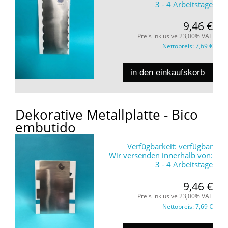
3 - 4 Arbeitstage
9,46 €
Preis inklusive 23,00% VAT
Nettopreis:
7,69 €
in den einkaufskorb
Dekorative Metallplatte - Bico
embutido
Verfügbarkeit:
verfügbar
Wir versenden innerhalb von:
3 - 4 Arbeitstage
9,46 €
Preis inklusive 23,00% VAT
Nettopreis:
7,69 €