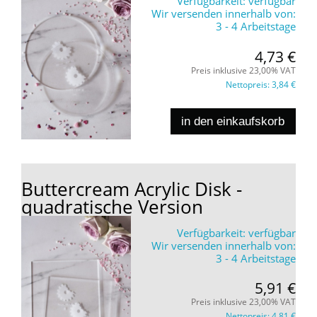
Verfügbarkeit:
verfügbar
Wir versenden innerhalb von:
3 - 4 Arbeitstage
4,73 €
Preis inklusive 23,00% VAT
Nettopreis:
3,84 €
in den einkaufskorb
Buttercream Acrylic Disk -
quadratische Version
Verfügbarkeit:
verfügbar
Wir versenden innerhalb von:
3 - 4 Arbeitstage
5,91 €
Preis inklusive 23,00% VAT
Nettopreis:
4,81 €