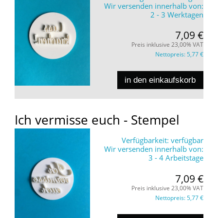
Wir versenden innerhalb von:
2 - 3 Werktagen
7,09 €
Preis inklusive 23,00% VAT
Nettopreis:
5,77 €
in den einkaufskorb
Ich vermisse euch - Stempel
Verfügbarkeit:
verfügbar
Wir versenden innerhalb von:
3 - 4 Arbeitstage
7,09 €
Preis inklusive 23,00% VAT
Nettopreis:
5,77 €