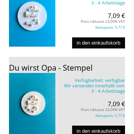
3 - 4 Arbeitstage
7,09 €
Preis inklusive 23,00% VAT
Nettopreis:
5,77 €
in den einkaufskorb
Du wirst Opa - Stempel
Verfügbarkeit:
verfügbar
Wir versenden innerhalb von:
3 - 4 Arbeitstage
7,09 €
Preis inklusive 23,00% VAT
Nettopreis:
5,77 €
in den einkaufskorb