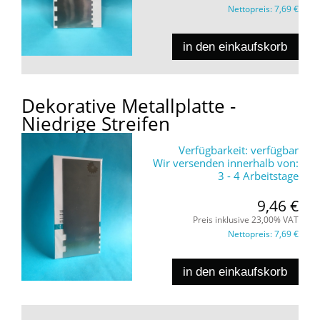
Nettopreis:
7,69 €
in den einkaufskorb
Dekorative Metallplatte -
Niedrige Streifen
Verfügbarkeit:
verfügbar
Wir versenden innerhalb von:
3 - 4 Arbeitstage
9,46 €
Preis inklusive 23,00% VAT
Nettopreis:
7,69 €
in den einkaufskorb