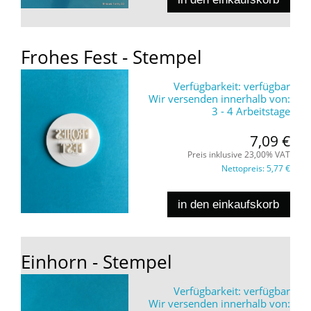
Frohes Fest - Stempel
Verfügbarkeit:
verfügbar
Wir versenden innerhalb von:
3 - 4 Arbeitstage
7,09 €
Preis inklusive 23,00% VAT
Nettopreis:
5,77 €
in den einkaufskorb
Einhorn - Stempel
Verfügbarkeit:
verfügbar
Wir versenden innerhalb von: