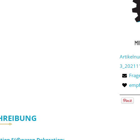
Artikeln
3_20211
Frag
empf
HREIBUNG
ation Süßwaren Dekoration: