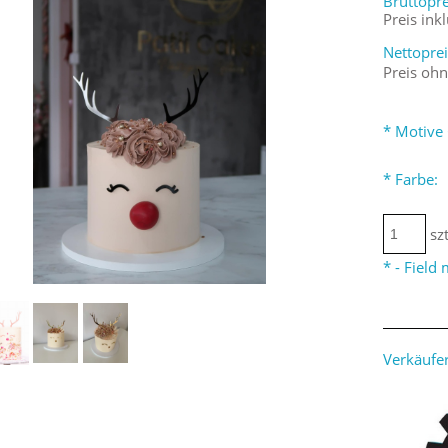
Bruttopre
Preis ink
Nettoprei
Preis oh
*
Motive 
*
Farbe:
szt
*
- Field
Verkäufer