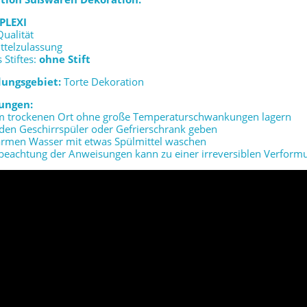
PLEXI
Qualität
ttelzulassung
 Stiftes:
ohne Stift
ungsgebiet:
Torte Dekoration
ungen:
em trockenen Ort ohne große Temperaturschwankungen lagern
n den Geschirrspüler oder Gefrierschrank geben
warmen Wasser mit etwas Spülmittel waschen
beachtung der Anweisungen kann zu einer irreversiblen Verform