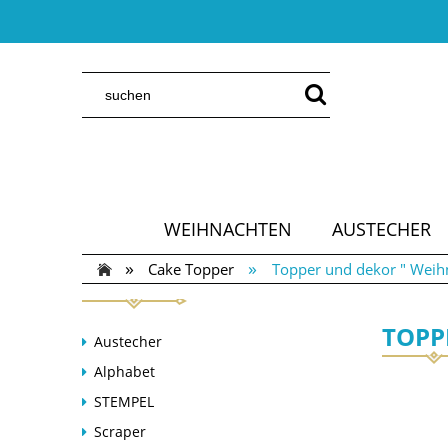
WEIHNACHTEN
AUSTECHER
»
»
Cake Topper
Topper und dekor " Weih
TOPP
Austecher
Alphabet
STEMPEL
Scraper