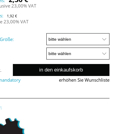
is:
lusive 23,00% VAT
s:
1,92 €
ne 23,00% VAT
Größe:
in den einkaufskorb
.
 mandatory
erhöhen Sie Wunschliste
: