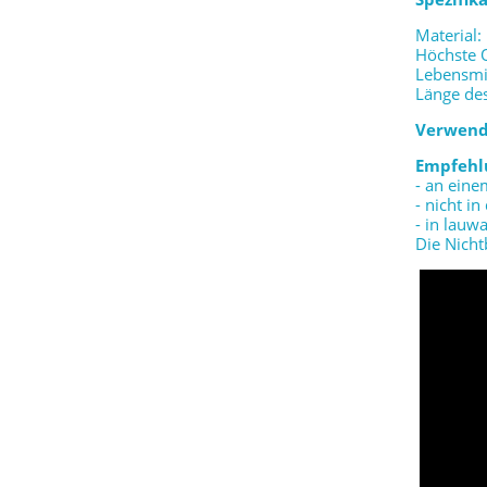
Material:
Höchste 
Lebensmi
Länge des
Verwend
Empfehl
- an ein
- nicht i
- in lau
Die Nicht