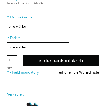
Preis ohne 23,00% VAT
*
Motive Größe:
*
Farbe:
in den einkaufskorb
szt.
*
- Field mandatory
erhöhen Sie Wunschliste
Verkäufer: