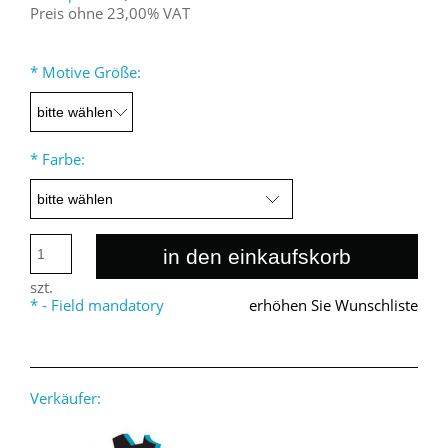
Preis ohne 23,00% VAT
*
Motive Größe:
*
Farbe:
in den einkaufskorb
szt.
*
- Field mandatory
erhöhen Sie Wunschliste
Verkäufer: