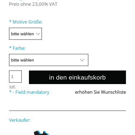
Preis ohne 23,00% VAT
*
Motive Größe:
*
Farbe:
in den einkaufskorb
szt.
*
- Field mandatory
erhöhen Sie Wunschliste
Verkäufer: