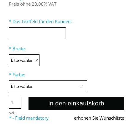
Preis ohne 23,00% VAT
*
Das Textfeld für den Kunden:
*
Breite:
*
Farbe:
in den einkaufskorb
szt.
*
- Field mandatory
erhöhen Sie Wunschliste