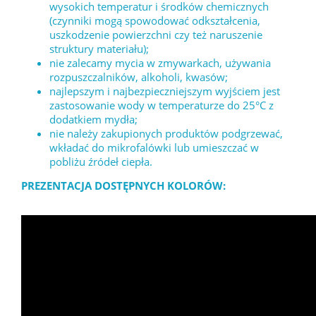
wysokich temperatur i środków chemicznych
(czynniki mogą spowodować odkształcenia,
uszkodzenie powierzchni czy też naruszenie
struktury materiału);
nie zalecamy mycia w zmywarkach, używania
rozpuszczalników, alkoholi, kwasów;
najlepszym i najbezpieczniejszym wyjściem jest
zastosowanie wody w temperaturze do 25°C z
dodatkiem mydła;
nie należy zakupionych produktów podgrzewać,
wkładać do mikrofalówki lub umieszczać w
pobliżu źródeł ciepła.
PREZENTACJA DOSTĘPNYCH KOLORÓW: