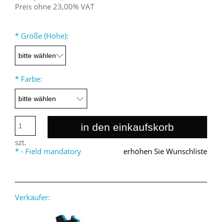
Preis ohne 23,00% VAT
*
Größe (Höhe):
*
Farbe:
in den einkaufskorb
szt.
*
- Field mandatory
erhöhen Sie Wunschliste
Verkäufer: