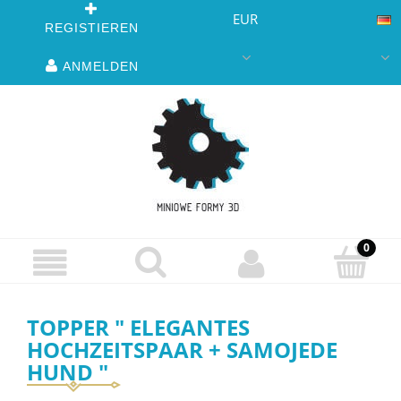
EUR
REGISTIEREN
ANMELDEN
TOPPER " ELEGANTES
HOCHZEITSPAAR + SAMOJEDE
HUND "