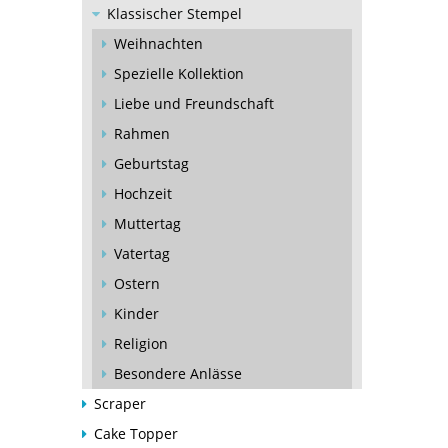
Klassischer Stempel
Weihnachten
Spezielle Kollektion
Liebe und Freundschaft
Rahmen
Geburtstag
Hochzeit
Muttertag
Vatertag
Ostern
Kinder
Religion
Besondere Anlässe
Scraper
Cake Topper