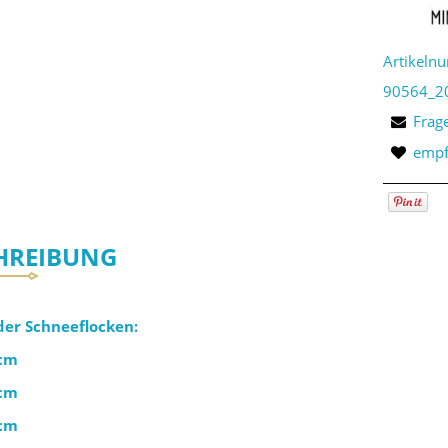
Artikeln
90564_2
Frag
empf
HREIBUNG
er Schneeflocken:
 cm
 cm
 cm