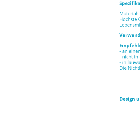
Spezifik
Material:
Höchste 
Lebensmi
Verwend
Empfehl
- an ein
- nicht i
- in lau
Die Nicht
Design 