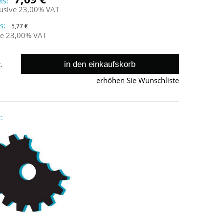
is:
lusive 23,00% VAT
s:
5,77 €
ne 23,00% VAT
in den einkaufskorb
.
erhöhen Sie Wunschliste
: