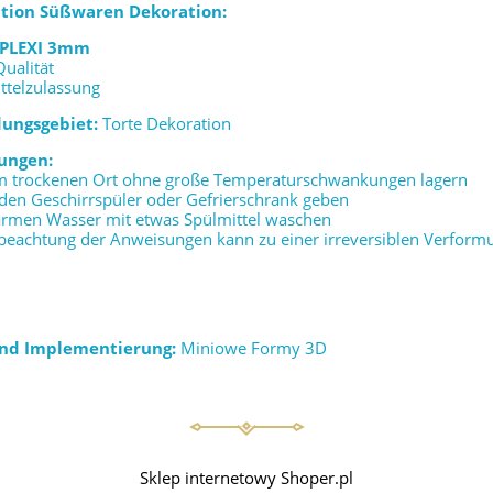
ation Süßwaren Dekoration:
PLEXI 3mm
Qualität
ttelzulassung
ungsgebiet:
Torte Dekoration
ungen:
em trockenen Ort ohne große Temperaturschwankungen lagern
n den Geschirrspüler oder Gefrierschrank geben
warmen Wasser mit etwas Spülmittel waschen
beachtung der Anweisungen kann zu einer irreversiblen Verform
und Implementierung:
Miniowe Formy 3D
Sklep internetowy Shoper.pl