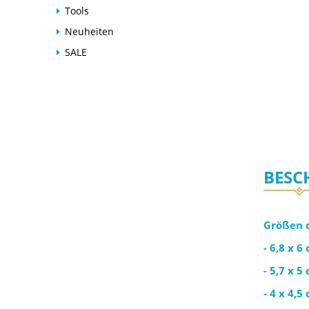
Tools
Neuheiten
SALE
BESC
Größen d
- 6,8 x 6
- 5,7 x 5
- 4 x 4,5