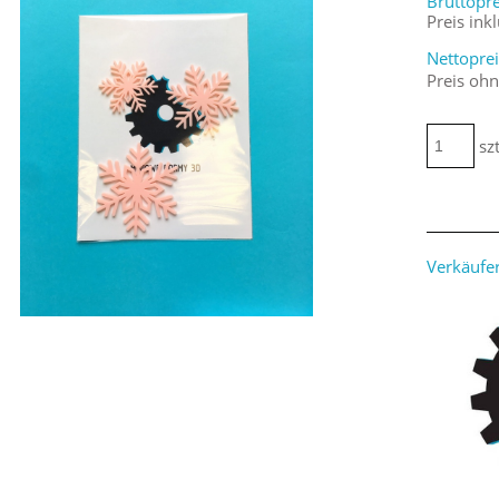
Bruttopre
Preis ink
Nettoprei
Preis oh
szt
Verkäufer