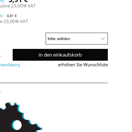
is:
lusive 23,00% VAT
s:
4,81 €
ne 23,00% VAT
in den einkaufskorb
.
 mandatory
erhöhen Sie Wunschliste
: