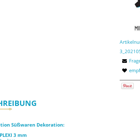
Artikeln
3_20210
Frag
empf
HREIBUNG
ation Süßwaren Dekoration:
PLEXI 3 mm