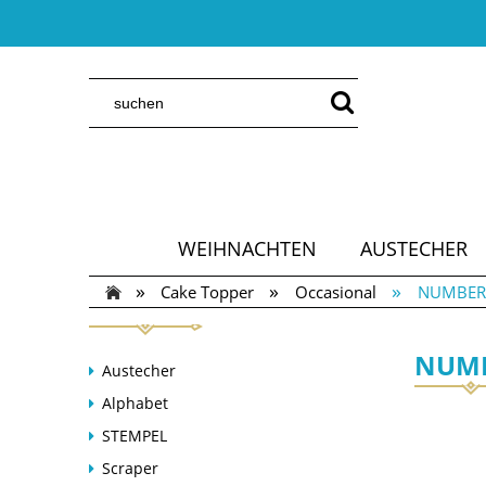
WEIHNACHTEN
AUSTECHER
»
»
»
Cake Topper
Occasional
NUMBER C
NUMB
Austecher
Alphabet
STEMPEL
Scraper