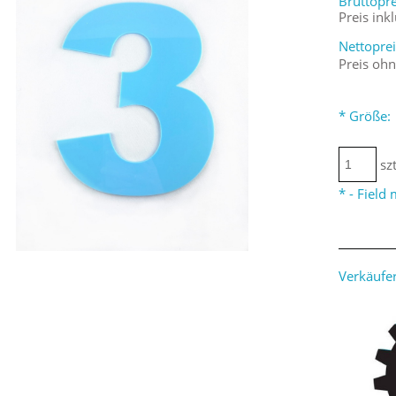
Bruttopre
Preis ink
Nettoprei
Preis oh
*
Größe:
szt
*
- Field
Verkäufer