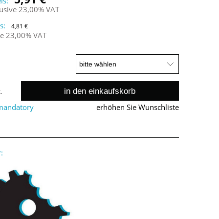
is:
lusive 23,00% VAT
s:
4,81 €
ne 23,00% VAT
in den einkaufskorb
.
 mandatory
erhöhen Sie Wunschliste
: