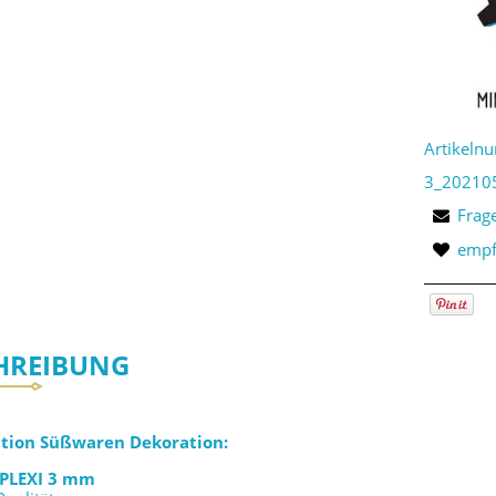
Artikeln
3_20210
Frag
empf
HREIBUNG
ation Süßwaren Dekoration:
PLEXI 3 mm