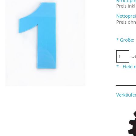
Bruttopre
Preis ink
Nettoprei
Preis oh
*
Größe:
szt
*
- Field
Verkäufer