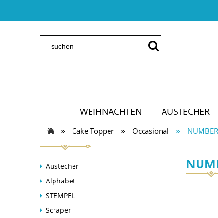
WEIHNACHTEN
AUSTECHER
»
»
»
Cake Topper
Occasional
NUMBER C
NUMB
Austecher
Alphabet
STEMPEL
Scraper