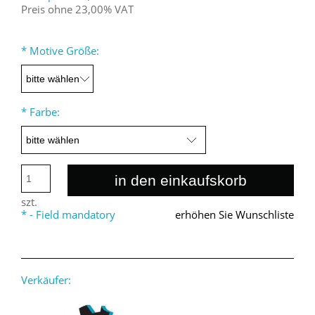
Preis ohne 23,00% VAT
*
Motive Größe:
*
Farbe:
in den einkaufskorb
szt.
*
- Field mandatory
erhöhen Sie Wunschliste
Verkäufer: