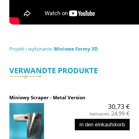
Projekt i wykonanie:
Miniowe Formy 3D
VERWANDTE PRODUKTE
Miniowy Scraper - Metal Version
30,73 €
24,99 €
Nettopreis:
in den einkaufskorb