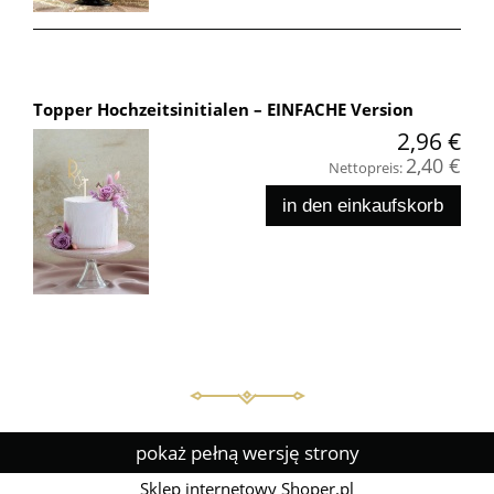
Topper Hochzeitsinitialen – EINFACHE Version
2,96 €
2,40 €
Nettopreis:
in den einkaufskorb
pokaż pełną wersję strony
Sklep internetowy Shoper.pl