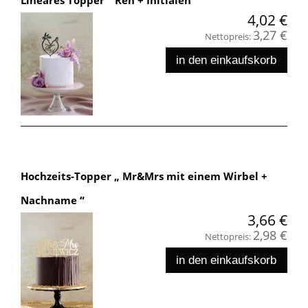
4,02 €
3,27 €
Nettopreis:
in den einkaufskorb
Hochzeits-Topper „ Mr&Mrs mit einem Wirbel +
Nachname “
3,66 €
2,98 €
Nettopreis:
in den einkaufskorb