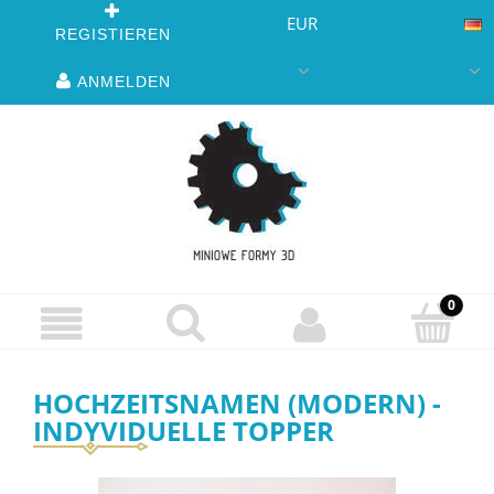
EUR
REGISTIEREN
ANMELDEN
HOCHZEITSNAMEN (MODERN) -
INDYVIDUELLE TOPPER