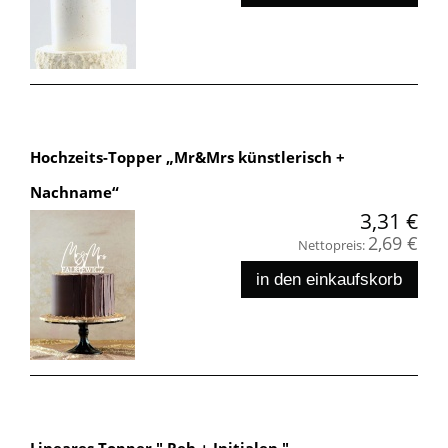
Hochzeits-Topper „Mr&Mrs künstlerisch +
Nachname“
3,31 €
2,69 €
Nettopreis:
in den einkaufskorb
Lineares Topper " Reh + Initialen "