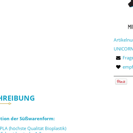
Artikeln
UNICORN
Frag
empf
HREIBUNG
ation der Süßwarenform:
 PLA (höchste Qualität Bioplastik)