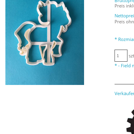
Bruttopre
Preis ink
Nettoprei
Preis oh
*
Rozmia
szt
*
- Field
Verkäufer