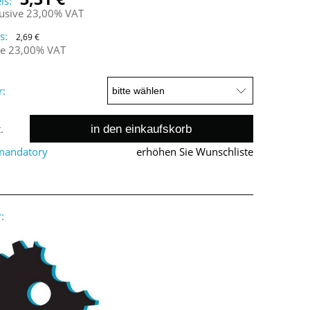
is:
lusive 23,00% VAT
s:
2,69 €
ne 23,00% VAT
r:
in den einkaufskorb
.
 mandatory
erhöhen Sie Wunschliste
: