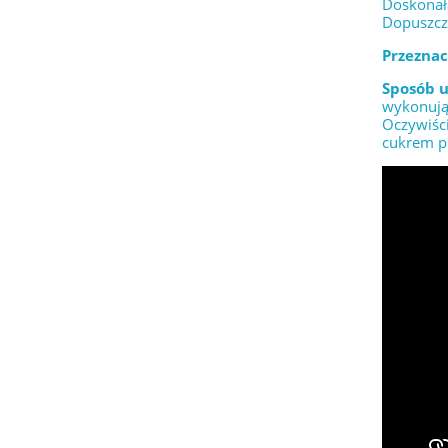
Doskonała
Dopuszcz
Przeznac
Sposób u
wykonując
Oczywiści
cukrem pu