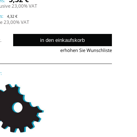
is:
lusive 23,00% VAT
s:
4,32 €
ne 23,00% VAT
in den einkaufskorb
.
erhöhen Sie Wunschliste
: