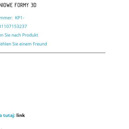
ummer:
KP1-
31107153237
en Sie nach Produkt
ehlen Sie einem Freund
o tutaj:
link