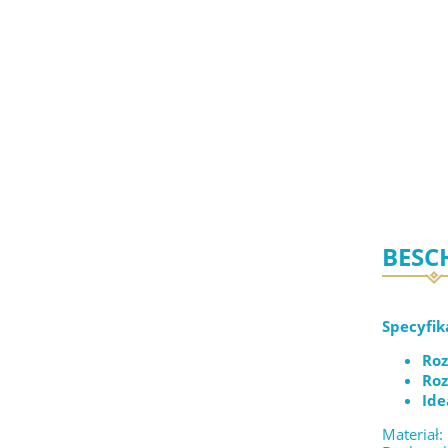
BESC
Specyfik
Roz
Roz
Ide
Materiał: