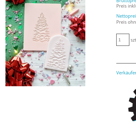
Bruttopre
Preis ink
Nettoprei
Preis oh
szt
Verkäufer