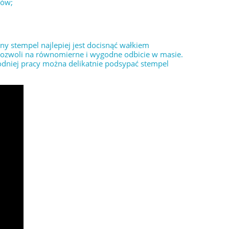
łów;
 stempel najlepiej jest docisnąć wałkiem
 pozwoli na równomierne i wygodne odbicie w masie.
odniej pracy można delikatnie podsypać stempel