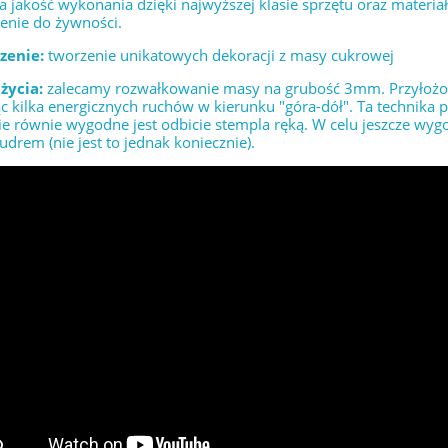
 jakość wykonania dzięki najwyższej klasie sprzętu oraz materia
enie do żywności.
zenie:
tworzenie unikatowych dekoracji z masy cukrowej
życia:
zalecamy rozwałkowanie masy na grubość 3mm. Przyłożony
 kilka energicznych ruchów w kierunku "góra-dół". Ta technika
e równie wygodne jest odbicie stempla ręką. W celu jeszcze wyg
drem (nie jest to jednak koniecznie).