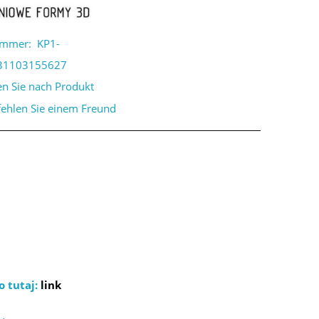
ummer:
KP1-
31103155627
en Sie nach Produkt
ehlen Sie einem Freund
o tutaj:
link