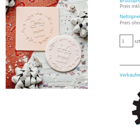
Bruttopre
Preis ink
Nettoprei
Preis oh
szt
Verkäufer