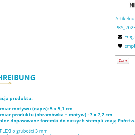
Artikeln
PKS_202
Frag
empf
HREIBUNG
acja produktu:
miar motywu (napis): 5 x 5,1 cm
miar produktu (obramówka + motyw) : 7 x 7,2 cm
alne dopasowane foremki do naszych stempli znają Państw
 PLEXI o grubości 3 mm