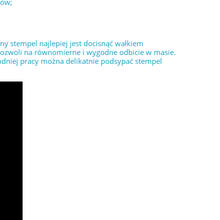
łów;
 stempel najlepiej jest docisnąć wałkiem
 pozwoli na równomierne i wygodne odbicie w masie.
odniej pracy można delikatnie podsypać stempel