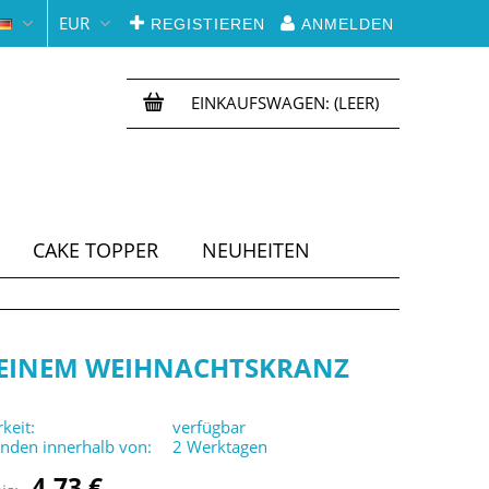
EUR
REGISTIEREN
ANMELDEN
EINKAUFSWAGEN:
(LEER)
CAKE TOPPER
NEUHEITEN
N EINEM WEIHNACHTSKRANZ
keit:
verfügbar
enden innerhalb von:
2 Werktagen
4,73 €