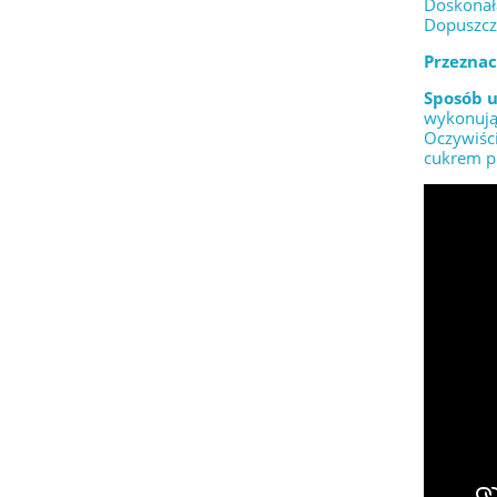
Doskonała
Dopuszcz
Przeznac
Sposób u
wykonując
Oczywiści
cukrem pu