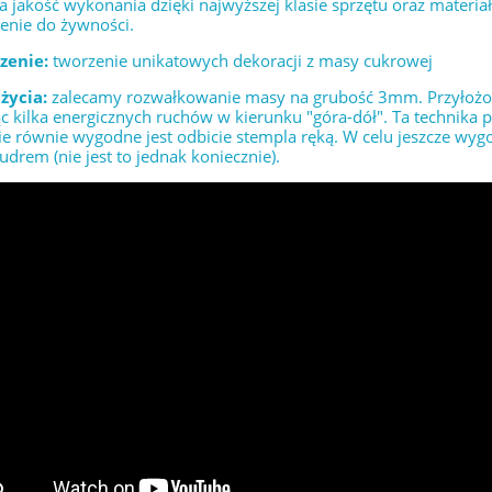
 jakość wykonania dzięki najwyższej klasie sprzętu oraz materia
enie do żywności.
zenie:
tworzenie unikatowych dekoracji z masy cukrowej
życia:
zalecamy rozwałkowanie masy na grubość 3mm. Przyłożony
 kilka energicznych ruchów w kierunku "góra-dół". Ta technika
e równie wygodne jest odbicie stempla ręką. W celu jeszcze wyg
drem (nie jest to jednak koniecznie).