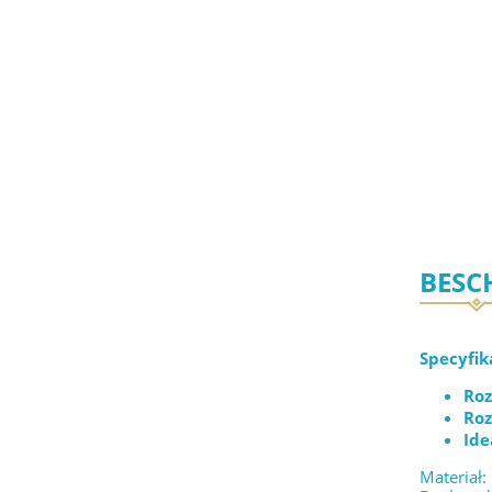
BESC
Specyfik
Roz
Roz
Ide
Materiał: