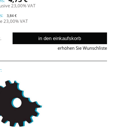
is:
lusive 23,00% VAT
s:
3,84 €
ne 23,00% VAT
in den einkaufskorb
.
erhöhen Sie Wunschliste
: