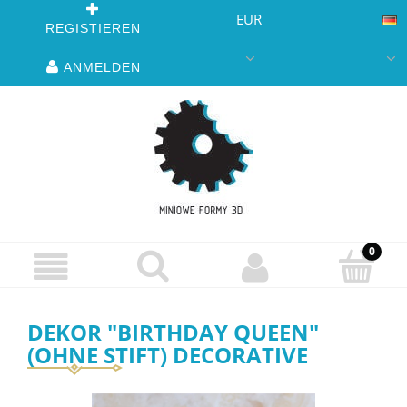
EUR
REGISTIEREN
ANMELDEN
DEKOR "BIRTHDAY QUEEN"
(OHNE STIFT) DECORATIVE