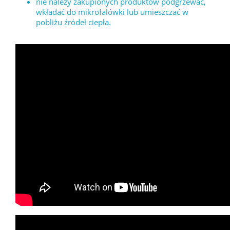
nie należy zakupionych produktów podgrzewać,
wkładać do mikrofalówki lub umieszczać w
pobliżu źródeł ciepła.