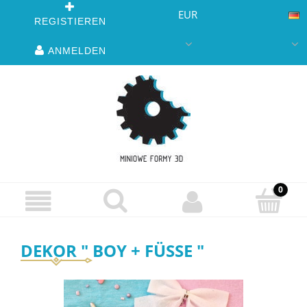
EUR
REGISTIEREN
ANMELDEN
DEKOR " BOY + FÜSSE "