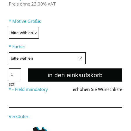
Preis ohne 23,00% VAT
*
Motive Größe:
*
Farbe:
in den einkaufskorb
szt.
*
- Field mandatory
erhöhen Sie Wunschliste
Verkäufer: