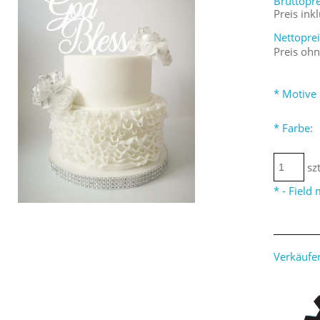
Bruttopre
Preis ink
Nettoprei
Preis oh
*
Motive 
*
Farbe:
szt
*
- Field
Verkäufer