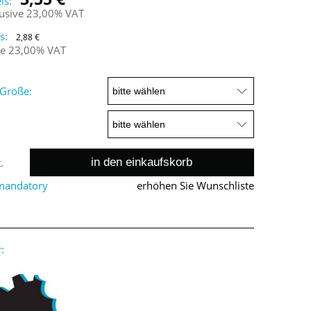
is:
lusive 23,00% VAT
s:
2,88 €
ne 23,00% VAT
Größe:
in den einkaufskorb
.
 mandatory
erhöhen Sie Wunschliste
: