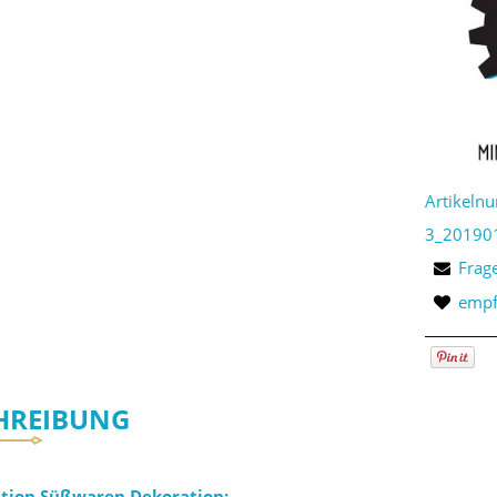
Artikeln
3_20190
Frag
empf
HREIBUNG
ation Süßwaren Dekoration: