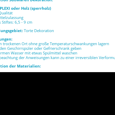
PLEXI oder Holz (sperrholz)
Qualität
ttelzulassung
 Stiftes: 6,5 - 9 cm
ungsgebiet:
Torte Dekoration
ungen:
em trockenen Ort ohne große Temperaturschwankungen lagern
n den Geschirrspüler oder Gefrierschrank geben
warmen Wasser mit etwas Spülmittel waschen
beachtung der Anweisungen kann zu einer irreversiblen Verform
tion der Materialien: