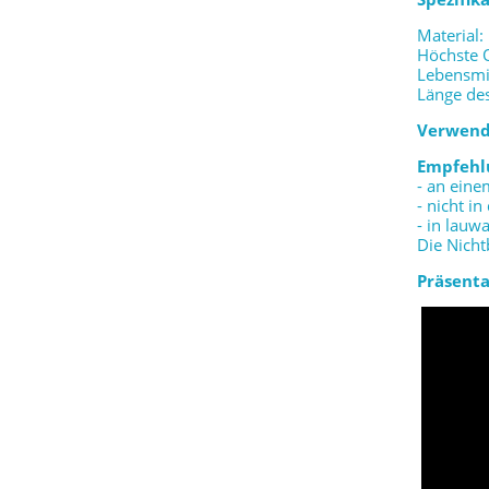
Material:
Höchste 
Lebensmi
Länge des
Verwend
Empfehl
- an ein
- nicht i
- in lau
Die Nicht
Präsenta