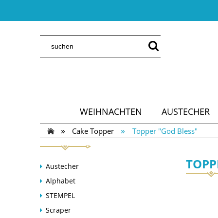
WEIHNACHTEN
AUSTECHER
»
»
Cake Topper
Topper "God Bless"
TOPP
Austecher
Alphabet
STEMPEL
Scraper